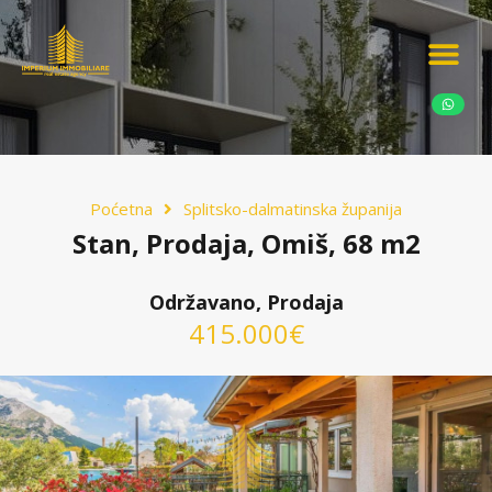
Ponudite nekretn
Potražnja nekret
Luksuzne nekretn
Poćetna
Splitsko-dalmatinska županija
Stan, Prodaja, Omiš, 68 m2
Održavano, Prodaja
415.000€