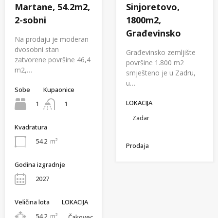
Martane, 54.2m2,
Sinjoretovo,
2-sobni
1800m2,
Građevinsko
Na prodaju je moderan
dvosobni stan
Građevinsko zemljište
zatvorene površine 46,4
površine 1.800 m2
m2,…
smješteno je u Zadru,
u…
Sobe
Kupaonice
LOKACIJA
1
1
Zadar
Kvadratura
54.2
m²
Prodaja
Godina izgradnje
2027
Veličina lota
LOKACIJA
54.2
m²
Čakovec