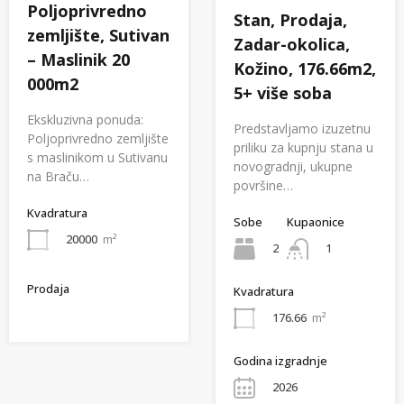
Poljoprivredno
Stan, Prodaja,
zemljište, Sutivan
Zadar-okolica,
– Maslinik 20
Kožino, 176.66m2,
000m2
5+ više soba
Ekskluzivna ponuda:
Predstavljamo izuzetnu
Poljoprivredno zemljište
priliku za kupnju stana u
s maslinikom u Sutivanu
novogradnji, ukupne
na Braču…
površine…
Kvadratura
Sobe
Kupaonice
20000
m²
2
1
Prodaja
Kvadratura
176.66
m²
Godina izgradnje
2026