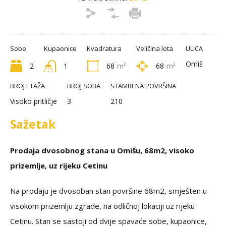
Sobe
Kupaonice
Kvadratura
Veličina lota
ULICA
Omiš
2
1
68
m²
68
m²
BROJ ETAŽA
BROJ SOBA
STAMBENA POVRŠINA
Visoko pritličje
3
210
Sažetak
Prodaja dvosobnog stana u Omišu, 68m2, visoko
prizemlje, uz rijeku Cetinu
Na prodaju je dvosoban stan površine 68m2, smješten u
visokom prizemlju zgrade, na odličnoj lokaciji uz rijeku
Cetinu. Stan se sastoji od dvije spavaće sobe, kupaonice,