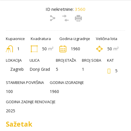
ID nekretnine:
3560
Kupaonice
Kvadratura
Godina izgradnje
Veličina lota
1
50
m²
1960
50
m²
LOKACIJA
ULICA
BROJ ETAŽA
BROJ SOBA
KAT
Zagreb
Donji Grad
5
1
5
STAMBENA POVRŠINA
GODINA IZGRADNJE
100
1960
GODINA ZADNJE RENOVACIJE
2025
Sažetak