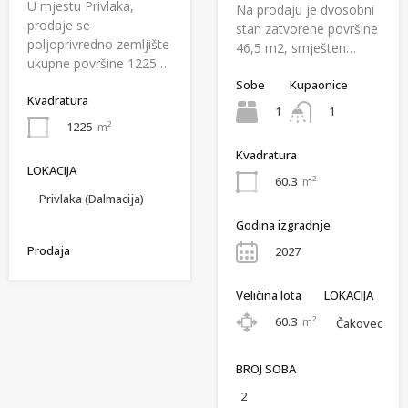
U mjestu Privlaka,
Na prodaju je dvosobni
prodaje se
stan zatvorene površine
poljoprivredno zemljište
46,5 m2, smješten…
ukupne površine 1225…
Sobe
Kupaonice
Kvadratura
1
1
1225
m²
Kvadratura
LOKACIJA
60.3
m²
Privlaka (Dalmacija)
Godina izgradnje
Prodaja
2027
Veličina lota
LOKACIJA
60.3
m²
Čakovec
BROJ SOBA
2