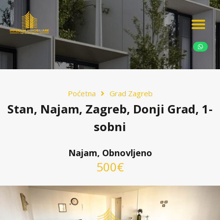
Ponudite nekretn
Potražnja nekret
Luksuzne nekretn
Poćetna
Grad Zagreb
Stan, Najam, Zagreb, Donji Grad, 1-
sobni
Najam, Obnovljeno
500€