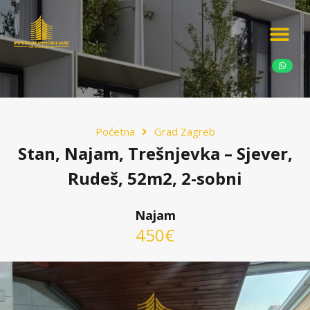
Ponudite nekretn
Potražnja nekret
Luksuzne nekretn
Poćetna
Grad Zagreb
Stan, Najam, Trešnjevka – Sjever,
Rudeš, 52m2, 2-sobni
Najam
450€