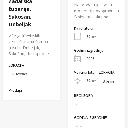
Zadarska
Na prodaju je stan u
županija,
modernoj novogradnji u
Sukošan,
Bibinjama, ukupne…
Debeljak
Kvadratura
Više građevinskih
59
m²
zemljišta smješteno u
naselju Debeljak,
Godina izgradnje
Sukošan, dostupno je…
2026
LOKACIJA
Veličina lota
LOKACIJA
Sukošan
59
m²
Bibinje
Prodaja
BROJ SOBA
2
GODINA IZGRADNJE
2026