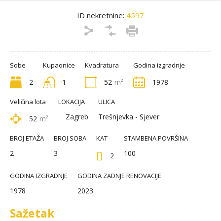
ID nekretnine:
4597
Sobe
Kupaonice
Kvadratura
Godina izgradnje
2
1
52
m²
1978
Veličina lota
LOKACIJA
ULICA
Zagreb
Trešnjevka - Sjever
52
m²
BROJ ETAŽA
BROJ SOBA
KAT
STAMBENA POVRŠINA
2
3
100
2
GODINA IZGRADNJE
GODINA ZADNJE RENOVACIJE
1978
2023
Sažetak