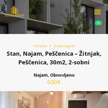
Ponudite nekretn
Potražnja nekret
Luksuzne nekretn
Poćetna
Grad Zagreb
Stan, Najam, Peščenica – Žitnjak,
Peščenica, 30m2, 2-sobni
Najam, Obnovljeno
600€