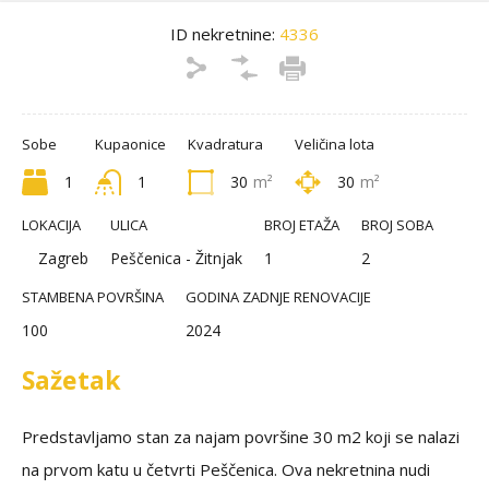
ID nekretnine:
4336
Sobe
Kupaonice
Kvadratura
Veličina lota
1
1
30
m²
30
m²
LOKACIJA
ULICA
BROJ ETAŽA
BROJ SOBA
Zagreb
Peščenica - Žitnjak
1
2
STAMBENA POVRŠINA
GODINA ZADNJE RENOVACIJE
100
2024
Sažetak
Predstavljamo stan za najam površine 30 m2 koji se nalazi
na prvom katu u četvrti Peščenica. Ova nekretnina nudi