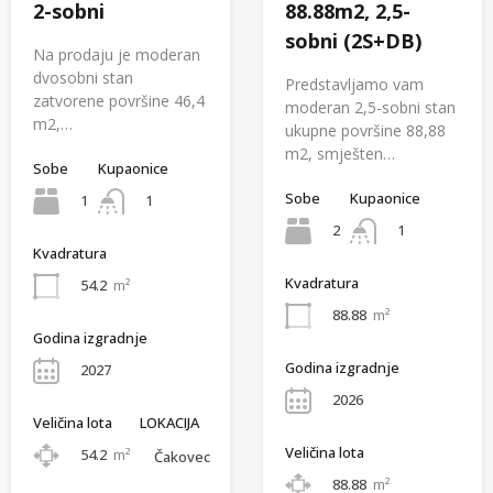
2-sobni
88.88m2, 2,5-
sobni (2S+DB)
Na prodaju je moderan
dvosobni stan
Predstavljamo vam
zatvorene površine 46,4
moderan 2,5-sobni stan
m2,…
ukupne površine 88,88
m2, smješten…
Sobe
Kupaonice
Sobe
Kupaonice
1
1
2
1
Kvadratura
Kvadratura
54.2
m²
88.88
m²
Godina izgradnje
Godina izgradnje
2027
2026
Veličina lota
LOKACIJA
Veličina lota
54.2
m²
Čakovec
88.88
m²