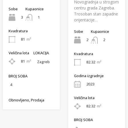
Novogradnja u strogom
centru grada Zagreba.
Sobe
Kupaonice
Trosoban stan zapadne
3
1
orijentacije…
Kvadratura
Sobe
Kupaonice
81
m²
2
2
Veličina lota
LOKACIJA
Kvadratura
81
m²
Zagreb
82.32
m²
Godina izgradnje
BROJ SOBA
2023
4
Veličina lota
Obnovljeno, Prodaja
82.32
m²
BROJ SOBA