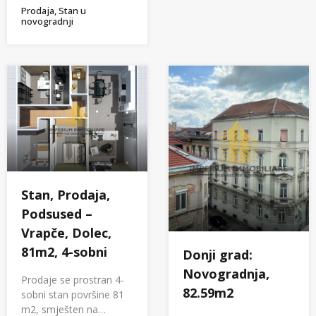
Prodaja, Stan u
novogradnji
Stan, Prodaja,
Podsused –
Vrapče, Dolec,
81m2, 4-sobni
Donji grad:
Novogradnja,
Prodaje se prostran 4-
82.59m2
sobni stan površine 81
m2, smješten na…