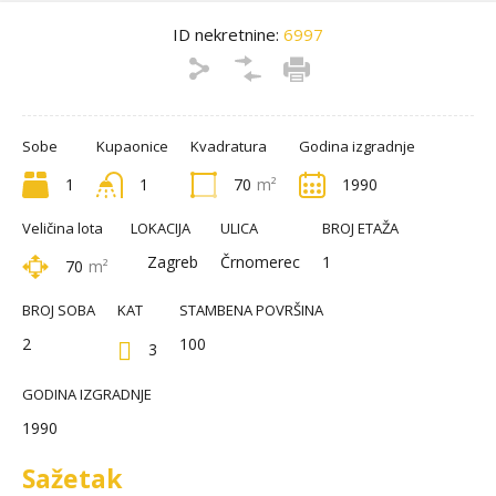
ID nekretnine:
6997
Sobe
Kupaonice
Kvadratura
Godina izgradnje
1
1
70
m²
1990
Veličina lota
LOKACIJA
ULICA
BROJ ETAŽA
Zagreb
Črnomerec
1
70
m²
BROJ SOBA
KAT
STAMBENA POVRŠINA
2
100
3
GODINA IZGRADNJE
1990
Sažetak