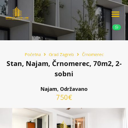
Ponudite nekretn
Potražnja nekret
Luksuzne nekretn
Poćetna
Grad Zagreb
Črnomerec
Stan, Najam, Črnomerec, 70m2, 2-
sobni
Najam, Održavano
750€