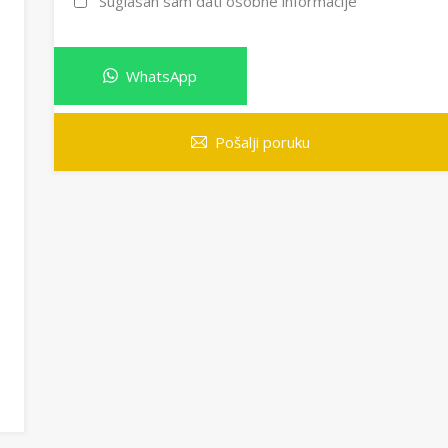
Suglasan sam dati osobne informacije
WhatsApp
Pošalji poruku