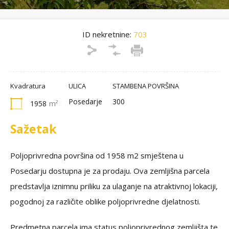
ID nekretnine:
703
Kvadratura
ULICA
STAMBENA POVRŠINA
Posedarje
300
1958
m²
Sažetak
Poljoprivredna površina od 1958 m2 smještena u
Posedarju dostupna je za prodaju. Ova zemljišna parcela
predstavlja iznimnu priliku za ulaganje na atraktivnoj lokaciji,
pogodnoj za različite oblike poljoprivredne djelatnosti.
Predmetna parcela ima status poljoprivrednog zemljišta te