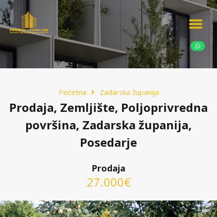
Ponudite nekretn
Potražnja nekret
Luksuzne nekretn
Poćetna
Zadarska županija
Prodaja, Zemljište, Poljoprivredna
površina, Zadarska županija,
Posedarje
Prodaja
27.000€