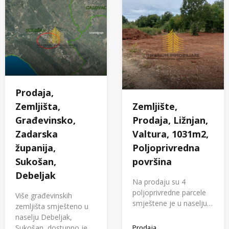
Prodaja,
Zemljište,
Zemljišta,
Prodaja, Ližnjan,
Građevinsko,
Valtura, 1031m2,
Zadarska
Poljoprivredna
županija,
površina
Sukošan,
Debeljak
Na prodaju su 4
poljoprivredne parcele
Više građevinskih
smještene je u naselju…
zemljišta smješteno u
naselju Debeljak,
Prodaja
Sukošan, dostupno je…