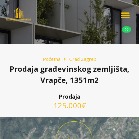
Ponudite nekretn
Potražnja nekret
Luksuzne nekretn
Poćetna
Grad Zagreb
Prodaja građevinskog zemljišta,
Vrapče, 1351m2
Prodaja
125.000€