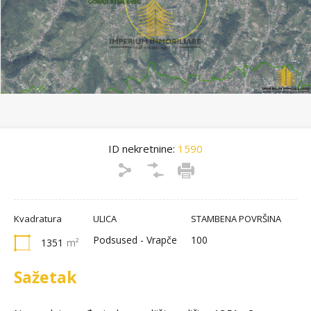
ID nekretnine:
1590
Kvadratura
ULICA
STAMBENA POVRŠINA
Podsused - Vrapče
100
1351
m²
Sažetak