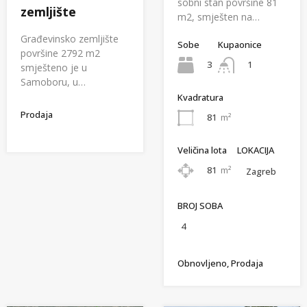
sobni stan površine 81
zemljište
m2, smješten na…
Građevinsko zemljište
Sobe
Kupaonice
površine 2792 m2
3
1
smješteno je u
Samoboru, u…
Kvadratura
Prodaja
81
m²
Veličina lota
LOKACIJA
81
m²
Zagreb
BROJ SOBA
4
Obnovljeno, Prodaja