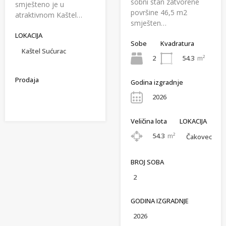
sobni stan zatvorene
smješteno je u
površine 46,5 m2
atraktivnom Kaštel…
smješten…
LOKACIJA
Sobe
Kvadratura
Kaštel Sućurac
2
54.3
m²
Prodaja
Godina izgradnje
2026
Veličina lota
LOKACIJA
54.3
m²
Čakovec
BROJ SOBA
2
GODINA IZGRADNJE
2026