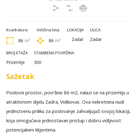
Kvadratura
Veličina lota
LOKACIJA
ULICA
Zadar
Zadar
86
m²
86
m²
BROJ ETAŽA
STAMBENA POVRŠINA
Prizemlje
300
Sažetak
Poslovni prostor, površine 86 m2, nalazi se na prizemlju u
atraktivnom dijelu Zadra, Vidikovac. Ova nekretnina nudi
jedinstvenu priliku za poslovanje zahvaljujući svojoj lokaciji,
koja omogućava jednostavan pristup i dobru vidljivost
potencijalnim klijentima.