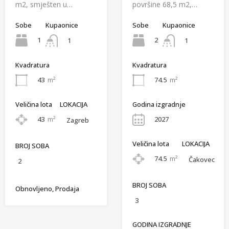
m2, smješten u…
površine 68,5 m2,…
Sobe
Kupaonice
Sobe
Kupaonice
1
2
1
1
Kvadratura
Kvadratura
43
m²
74.5
m²
Veličina lota
LOKACIJA
Godina izgradnje
43
m²
2027
Zagreb
Veličina lota
LOKACIJA
BROJ SOBA
74.5
m²
Čakovec
2
BROJ SOBA
Obnovljeno, Prodaja
3
GODINA IZGRADNJE