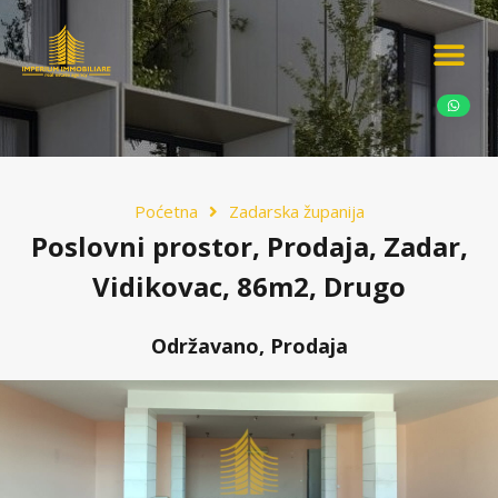
Ponudite nekretn
Potražnja nekret
Luksuzne nekretn
Poćetna
Zadarska županija
Poslovni prostor, Prodaja, Zadar,
Vidikovac, 86m2, Drugo
Održavano, Prodaja