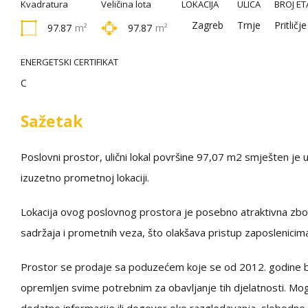
Kvadratura
Veličina lota
LOKACIJA
ULICA
BROJ ET
Zagreb
Trnje
Pritličje
97.87
m²
97.87
m²
ENERGETSKI CERTIFIKAT
C
Sažetak
Poslovni prostor, ulični lokal površine 97,07 m2 smješten je u p
izuzetno prometnoj lokaciji.
Lokacija ovog poslovnog prostora je posebno atraktivna zbog
sadržaja i prometnih veza, što olakšava pristup zaposlenicima,
Prostor se prodaje sa poduzećem koje se od 2012. godine bav
opremljen svime potrebnim za obavljanje tih djelatnosti. Moguć