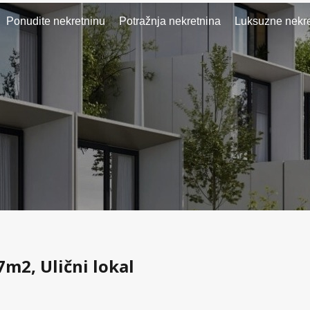
Ponudite nekretninu
Potražnja nekretnina
Luksuzne nekre
7m2, Ulični lokal