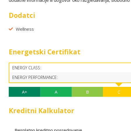
dodatne informacije ili dogovor oko razgledavanja, slobodno 
Dodatci
Wellness
Energetski Certifikat
ENERGY CLASS:
ENERGY PERFORMANCE:
A+
A
B
C
Kreditni Kalkulator
Besplatno kreditno posredovanje