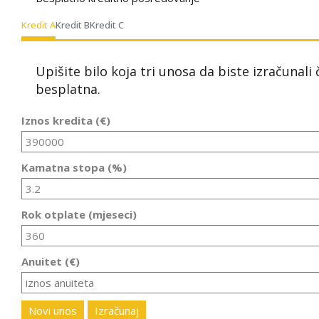
Kredit A
Kredit B
Kredit C
Upišite bilo koja tri unosa da biste izračunali
besplatna.
Iznos kredita (€)
Kamatna stopa (%)
Rok otplate (mjeseci)
Anuitet (€)
Novi unos
Izračunaj