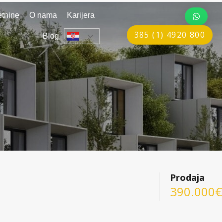
tnine
O nama
Karijera
385 (1) 4920 800
Blog
Prodaja
390.000€