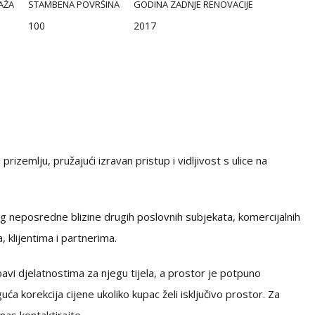
AŽA
STAMBENA POVRŠINA
GODINA ZADNJE RENOVACIJE
100
2017
rizemlju, pružajući izravan pristup i vidljivost s ulice na
 neposredne blizine drugih poslovnih subjekata, komercijalnih
 klijentima i partnerima.
i djelatnostima za njegu tijela, a prostor je potpuno
a korekcija cijene ukoliko kupac želi isključivo prostor. Za