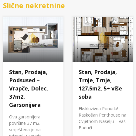
Slične nekretnine
Stan, Prodaja,
Stan, Prodaja,
Podsused –
Trnje, Trnje,
Vrapče, Dolec,
127.5m2, 5+ više
37m2,
soba
Garsonijera
Ekskluzivna Ponuda!
Raskošan Penthouse na
Ova garsonijera
Cvjetnom Naselju – Vaš
površine 37 m2
Budući…
smještena je na
prizemlju zgrade…