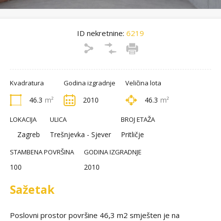
ID nekretnine:
6219
Kvadratura
Godina izgradnje
Veličina lota
46.3
m²
2010
46.3
m²
LOKACIJA
ULICA
BROJ ETAŽA
Zagreb
Trešnjevka - Sjever
Pritličje
STAMBENA POVRŠINA
GODINA IZGRADNJE
100
2010
Sažetak
Poslovni prostor površine 46,3 m2 smješten je na