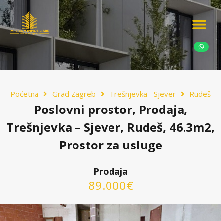
Ponudite nekretn
Potražnja nekret
Luksuzne nekretn
Poćetna
Grad Zagreb
Trešnjevka - Sjever
Rudeš
Poslovni prostor, Prodaja,
Trešnjevka – Sjever, Rudeš, 46.3m2,
Prostor za usluge
Prodaja
89.000€