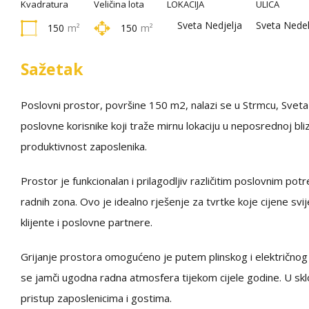
Kvadratura
Veličina lota
LOKACIJA
ULICA
Sveta Nedjelja
Sveta Nedel
150
m²
150
m²
Sažetak
Poslovni prostor, površine 150 m2, nalazi se u Strmcu, Sveta 
poslovne korisnike koji traže mirnu lokaciju u neposrednoj bl
produktivnost zaposlenika.
Prostor je funkcionalan i prilagodljiv različitim poslovnim p
radnih zona. Ovo je idealno rješenje za tvrtke koje cijene svi
klijente i poslovne partnere.
Grijanje prostora omogućeno je putem plinskog i električnog s
se jamči ugodna radna atmosfera tijekom cijele godine. U sklo
pristup zaposlenicima i gostima.