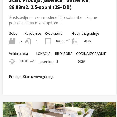
88.88m2, 2,5-sobni (2S+DB)
Predstavljamo vam moderan 2,5-sobni stan ukupne
površine 88,88 m2, smješten…
Sobe
Kupaonice
Kvadratura
Godina izgradnje
2
88.88
m²
2026
1
Veličina lota
LOKACIJA
BROJ SOBA
GODINA IZGRADNJE
88.88
m²
3
2026
Jasenice
Prodaja, Stan u novogradnji