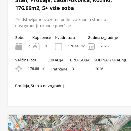
176.66m2, 5+ više soba
Predstavljamo izuzetnu priliku za kupnju stana u
novogradnji, ukupne površine…
Sobe
Kupaonice
Kvadratura
Godina izgradnje
2
176.66
m²
2026
1
Veličina lota
LOKACIJA
BROJ SOBA
GODINA IZGRADNJE
176.66
m²
3
2026
Petrčane
Prodaja, Stan u novogradnji