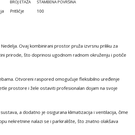
BROJ ETAŽA
STAMBENA POVRŠINA
ja
Pritličje
100
Nedelja. Ovaj kombinirani prostor pruža izvrsnu priliku za
izini prirode, što doprinosi ugodnom radnom okruženju i potiče
otrebama. Otvoreni raspored omogućuje fleksibilno uređenje
jetle prostore i žele ostaviti profesionalan dojam na svoje
ustava, a dodatno je osigurana klimatizacija i ventilacija, čime
pu nekretnine nalazi se i parkiralište, što znatno olakšava