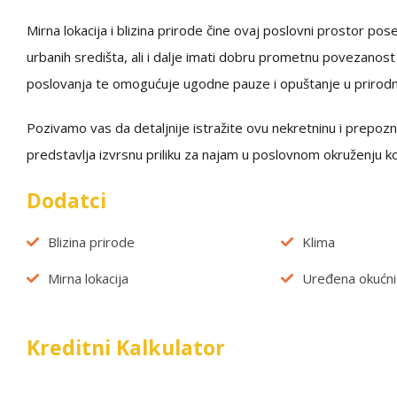
Mirna lokacija i blizina prirode čine ovaj poslovni prostor po
urbanih središta, ali i dalje imati dobru prometnu povezano
poslovanja te omogućuje ugodne pauze i opuštanje u prirod
Pozivamo vas da detaljnije istražite ovu nekretninu i prepozn
predstavlja izvrsnu priliku za najam u poslovnom okruženju koj
Dodatci
Blizina prirode
Klima
Mirna lokacija
Uređena okućni
Kreditni Kalkulator