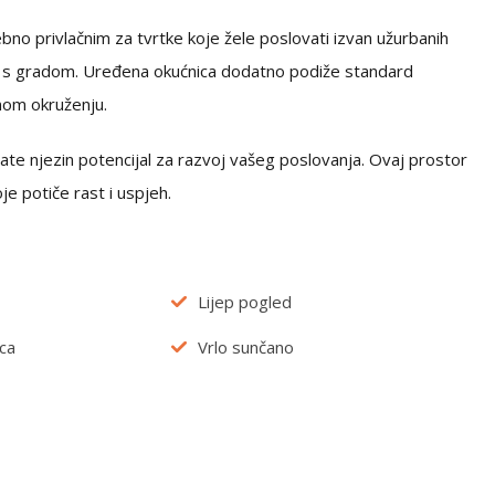
sebno privlačnim za tvrtke koje žele poslovati izvan užurbanih
st s gradom. Uređena okućnica dodatno podiže standard
nom okruženju.
ate njezin potencijal za razvoj vašeg poslovanja. Ovaj prostor
e potiče rast i uspjeh.
Lijep pogled
ca
Vrlo sunčano