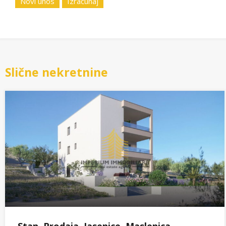
Novi unos
Izračunaj
Slične nekretnine
Stan, Prodaja, Jasenice, Maslenica,