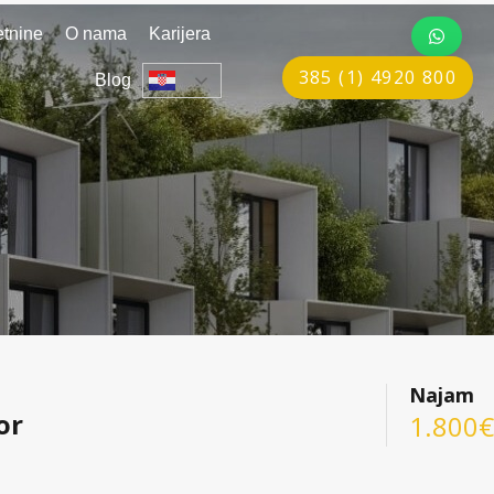
tnine
O nama
Karijera
385 (1) 4920 800
Blog
Najam
or
1.800€