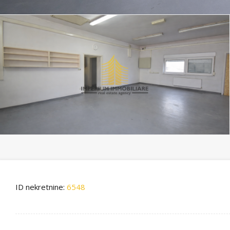
ID nekretnine:
6548