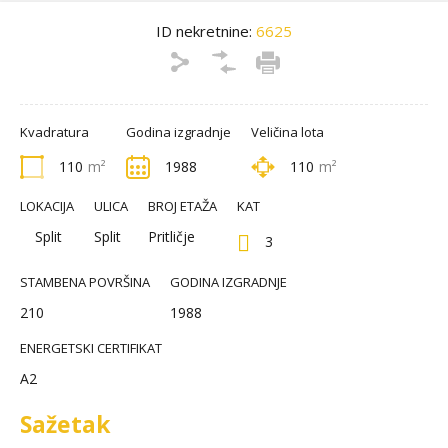
ID nekretnine:
6625
Kvadratura
Godina izgradnje
Veličina lota
110
m²
1988
110
m²
LOKACIJA
ULICA
BROJ ETAŽA
KAT
Split
Split
Pritličje
3
STAMBENA POVRŠINA
GODINA IZGRADNJE
210
1988
ENERGETSKI CERTIFIKAT
A2
Sažetak