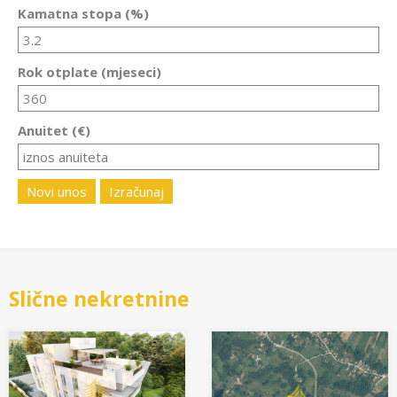
Kamatna stopa (%)
Rok otplate (mjeseci)
Anuitet (€)
Novi unos
Izračunaj
Slične nekretnine