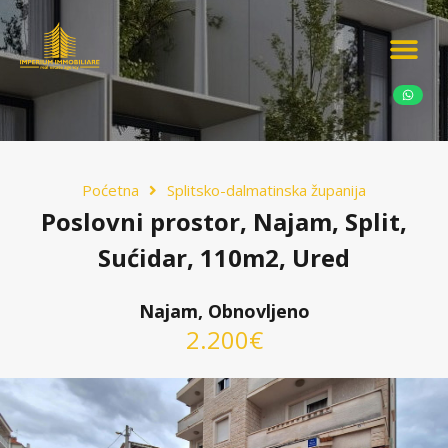
Ponudite nekretn
Potražnja nekret
Luksuzne nekretn
Poćetna
Splitsko-dalmatinska županija
Poslovni prostor, Najam, Split,
Sućidar, 110m2, Ured
Najam, Obnovljeno
2.200€