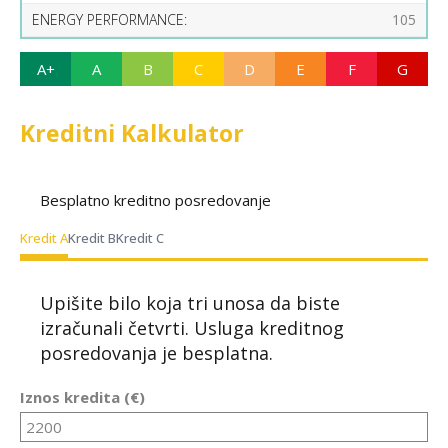
ENERGY PERFORMANCE:
105
A+
A
B
C
D
E
F
G
Kreditni Kalkulator
Besplatno kreditno posredovanje
Kredit A
Kredit B
Kredit C
Upišite bilo koja tri unosa da biste
izračunali četvrti. Usluga kreditnog
posredovanja je besplatna.
Iznos kredita (€)