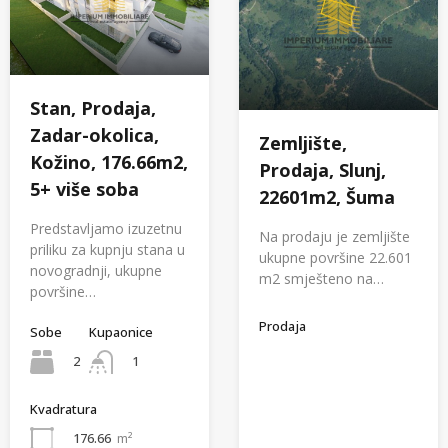
Stan, Prodaja,
Zadar-okolica,
Zemljište,
Kožino, 176.66m2,
Prodaja, Slunj,
5+ više soba
22601m2, Šuma
Predstavljamo izuzetnu
Na prodaju je zemljište
priliku za kupnju stana u
ukupne površine 22.601
novogradnji, ukupne
m2 smješteno na…
površine…
Prodaja
Sobe
Kupaonice
2
1
Kvadratura
176.66
m²