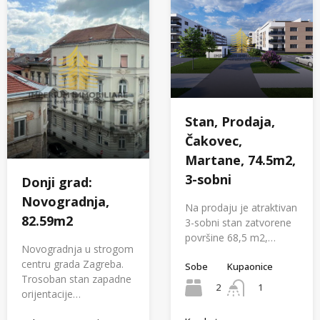
Stan, Prodaja,
Čakovec,
Martane, 74.5m2,
3-sobni
Donji grad:
Novogradnja,
Na prodaju je atraktivan
82.59m2
3-sobni stan zatvorene
površine 68,5 m2,…
Novogradnja u strogom
centru grada Zagreba.
Sobe
Kupaonice
Trosoban stan zapadne
2
1
orijentacije…