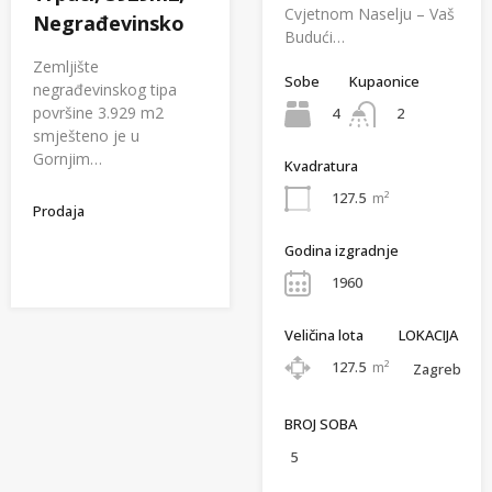
Cvjetnom Naselju – Vaš
Negrađevinsko
Budući…
Zemljište
Sobe
Kupaonice
negrađevinskog tipa
površine 3.929 m2
4
2
smješteno je u
Gornjim…
Kvadratura
127.5
m²
Prodaja
Godina izgradnje
1960
Veličina lota
LOKACIJA
127.5
m²
Zagreb
BROJ SOBA
5