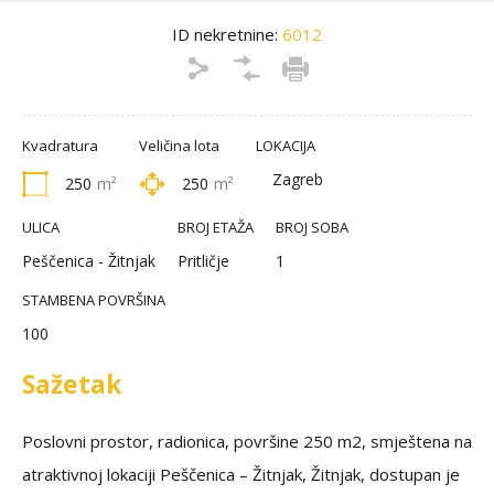
ID nekretnine:
6012
Kvadratura
Veličina lota
LOKACIJA
Zagreb
250
m²
250
m²
ULICA
BROJ ETAŽA
BROJ SOBA
Peščenica - Žitnjak
Pritličje
1
STAMBENA POVRŠINA
100
Sažetak
Poslovni prostor, radionica, površine 250 m2, smještena na
atraktivnoj lokaciji Peščenica – Žitnjak, Žitnjak, dostupan je