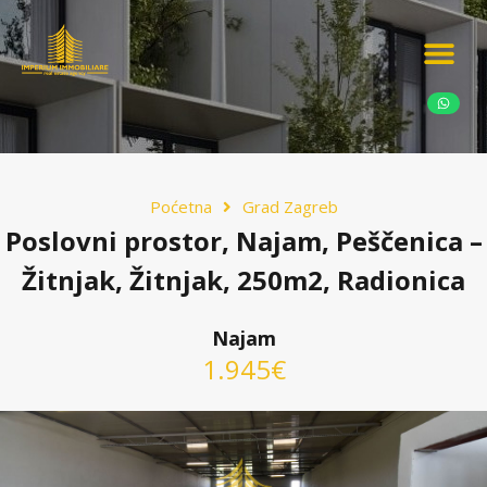
Ponudite nekretn
Potražnja nekret
Luksuzne nekretn
Poćetna
Grad Zagreb
Poslovni prostor, Najam, Peščenica –
Žitnjak, Žitnjak, 250m2, Radionica
Najam
1.945€