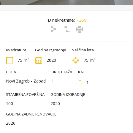
ID nekretnine:
7269
Kvadratura
Godina izgradnje
Veličina lota
75
m²
2020
75
m²
ULICA
BROJ ETAŽA
KAT
Novi Zagreb - Zapad
1
1
STAMBENA POVRŠINA
GODINA IZGRADNJE
100
2020
GODINA ZADNJE RENOVACIJE
2026