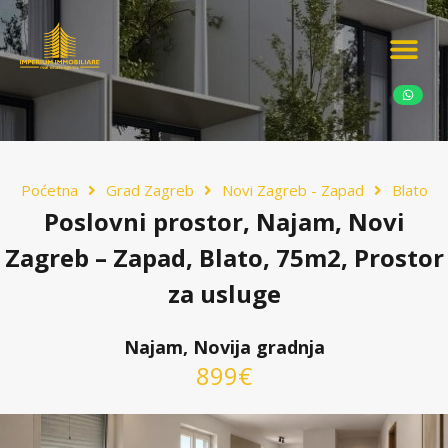
Ponudite nekretn
Potražnja nekret
Luksuzne nekretn
Poćetna
Grad Zagreb
Novi Zagreb - Zapad
Blato
Poslovni prostor, Najam, Novi
Zagreb – Zapad, Blato, 75m2, Prostor
za usluge
Najam, Novija gradnja
899€