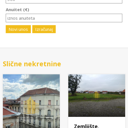
Anuitet (€)
Novi unos
Izračunaj
Slične nekretnine
Zemljište,