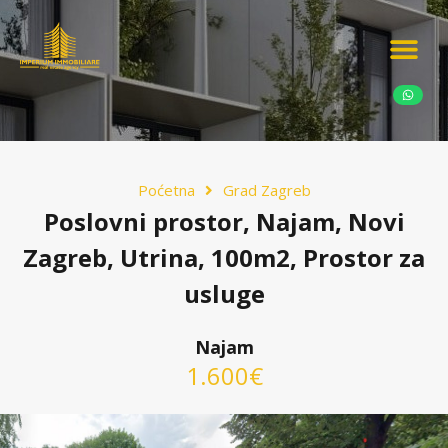
Ponudite nekretn
Potražnja nekret
Luksuzne nekretn
Poćetna
Grad Zagreb
Poslovni prostor, Najam, Novi
Zagreb, Utrina, 100m2, Prostor za
usluge
Najam
1.600€