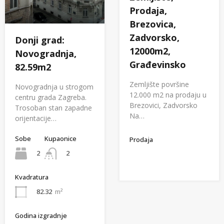
Prodaja,
Brezovica,
Zadvorsko,
Donji grad:
12000m2,
Novogradnja,
Građevinsko
82.59m2
Zemljište površine
Novogradnja u strogom
12.000 m2 na prodaju u
centru grada Zagreba.
Brezovici, Zadvorsko
Trosoban stan zapadne
Na…
orijentacije…
Sobe
Kupaonice
Prodaja
2
2
Kvadratura
82.32
m²
Godina izgradnje