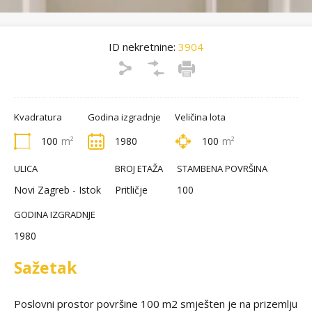
ID nekretnine:
3904
Kvadratura
Godina izgradnje
Veličina lota
100
m²
1980
100
m²
ULICA
BROJ ETAŽA
STAMBENA POVRŠINA
Novi Zagreb - Istok
Pritličje
100
GODINA IZGRADNJE
1980
Sažetak
Poslovni prostor površine 100 m2 smješten je na prizemlju