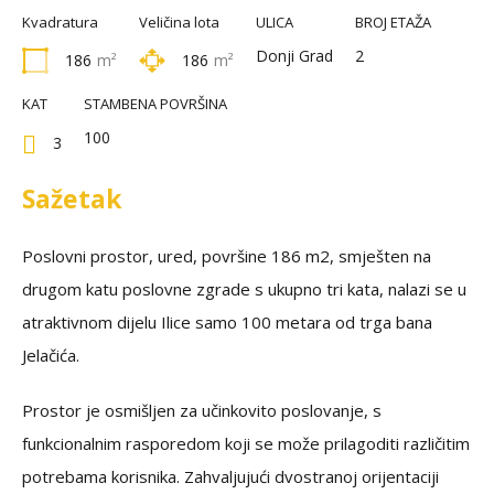
Kvadratura
Veličina lota
ULICA
BROJ ETAŽA
Donji Grad
2
186
m²
186
m²
KAT
STAMBENA POVRŠINA
100
3
Sažetak
Poslovni prostor, ured, površine 186 m2, smješten na
drugom katu poslovne zgrade s ukupno tri kata, nalazi se u
atraktivnom dijelu Ilice samo 100 metara od trga bana
Jelačića.
Prostor je osmišljen za učinkovito poslovanje, s
funkcionalnim rasporedom koji se može prilagoditi različitim
potrebama korisnika. Zahvaljujući dvostranoj orijentaciji