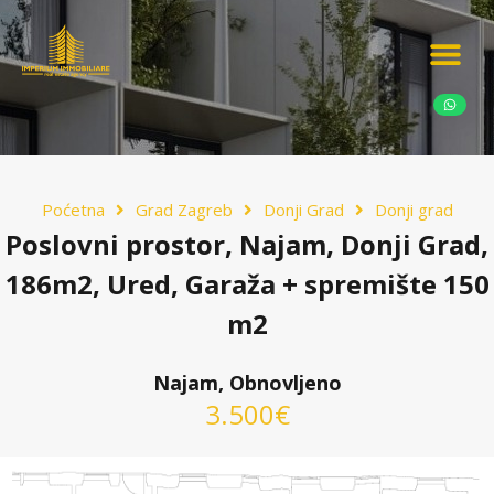
Ponudite nekretn
Potražnja nekret
Luksuzne nekretn
Poćetna
Grad Zagreb
Donji Grad
Donji grad
Poslovni prostor, Najam, Donji Grad,
186m2, Ured, Garaža + spremište 150
m2
Najam, Obnovljeno
3.500€