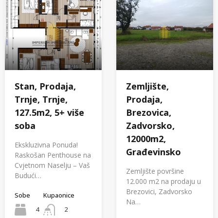
Zemljište,
Stan, Prodaja,
Prodaja,
Trnje, Trnje,
Brezovica,
127.5m2, 5+ više
Zadvorsko,
soba
12000m2,
Ekskluzivna Ponuda!
Građevinsko
Raskošan Penthouse na
Cvjetnom Naselju – Vaš
Zemljište površine
Budući…
12.000 m2 na prodaju u
Brezovici, Zadvorsko
Sobe
Kupaonice
Na…
4
2