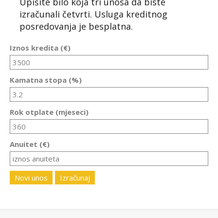
Upišite bilo koja tri unosa da biste
izračunali četvrti. Usluga kreditnog
posredovanja je besplatna.
Iznos kredita (€)
Kamatna stopa (%)
Rok otplate (mjeseci)
Anuitet (€)
Novi unos
Izračunaj