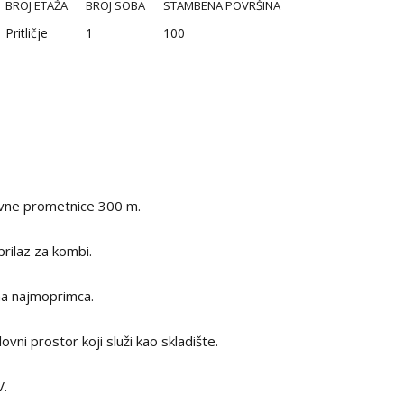
BROJ ETAŽA
BROJ SOBA
STAMBENA POVRŠINA
Pritličje
1
100
lavne prometnice 300 m.
prilaz za kombi.
ma najmoprimca.
ovni prostor koji služi kao skladište.
V.