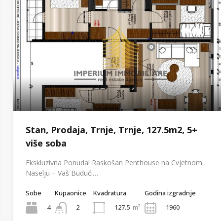
Stan, Prodaja, Trnje, Trnje, 127.5m2, 5+
više soba
Ekskluzivna Ponuda! Raskošan Penthouse na Cvjetnom
Naselju – Vaš Budući…
Sobe
Kupaonice
Kvadratura
Godina izgradnje
4
127.5
m²
1960
2