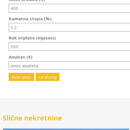
Kamatna stopa (%)
Rok otplate (mjeseci)
Anuitet (€)
Novi unos
Izračunaj
Slične nekretnine