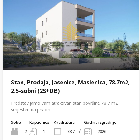
Stan, Prodaja, Jasenice, Maslenica, 78.7m2,
2,5-sobni (2S+DB)
Predstavljamo vam atraktivan stan površine 78,7 m2
smješten na prvom…
Sobe
Kupaonice
Kvadratura
Godina izgradnje
2
78.7
m²
2026
1