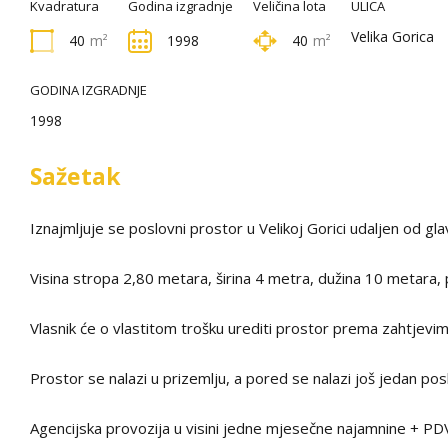
Kvadratura
Godina izgradnje
Veličina lota
ULICA
Velika Gorica
40
m²
1998
40
m²
GODINA IZGRADNJE
1998
Sažetak
Iznajmljuje se poslovni prostor u Velikoj Gorici udaljen od g
Visina stropa 2,80 metara, širina 4 metra, dužina 10 metara, 
Vlasnik će o vlastitom trošku urediti prostor prema zahtjevi
Prostor se nalazi u prizemlju, a pored se nalazi još jedan posl
Agencijska provozija u visini jedne mjesečne najamnine + PD