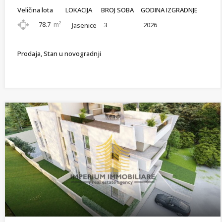
Veličina lota
LOKACIJA
BROJ SOBA
GODINA IZGRADNJE
78.7
m²
3
2026
Jasenice
Prodaja, Stan u novogradnji