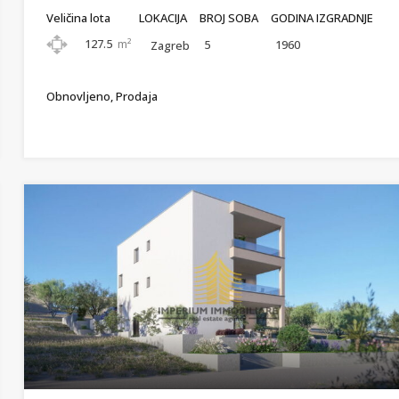
Veličina lota
LOKACIJA
BROJ SOBA
GODINA IZGRADNJE
127.5
m²
5
1960
Zagreb
Obnovljeno, Prodaja