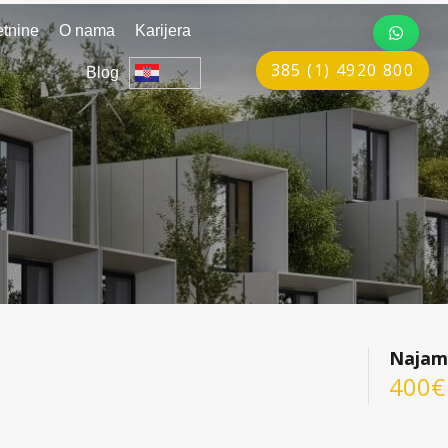
tnine
O nama
Karijera
385 (1) 4920 800
Blog
Najam
400€