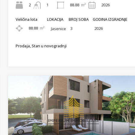
2
88.88
m²
2026
1
Veličina lota
LOKACIJA
BROJ SOBA
GODINA IZGRADNJE
88.88
m²
3
2026
Jasenice
Prodaja, Stan u novogradnji