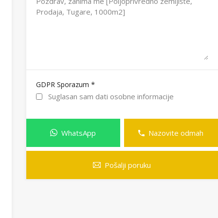
*
GDPR Sporazum
Suglasan sam dati osobne informacije
WhatsApp
Nazovite odmah
Pošalji poruku