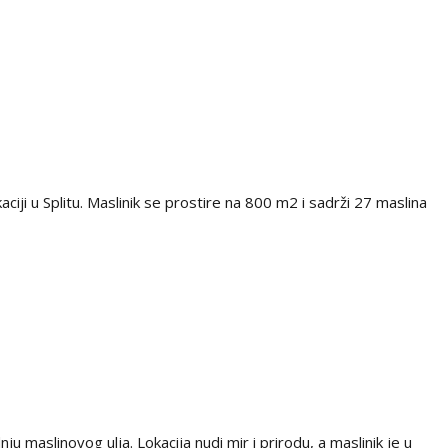
ciji u Splitu. Maslinik se prostire na 800 m2 i sadrži 27 maslina
dnju maslinovog ulja. Lokacija nudi mir i prirodu, a maslinik je u