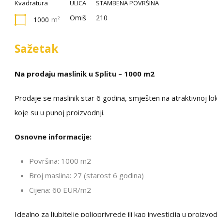
Kvadratura
ULICA
STAMBENA POVRŠINA
Omiš
210
1000
m²
Sažetak
Na prodaju maslinik u Splitu – 1000 m2
Prodaje se maslinik star 6 godina, smješten na atraktivnoj loka
koje su u punoj proizvodnji.
Osnovne informacije:
Površina: 1000 m2
Broj maslina: 27 (starost 6 godina)
Cijena: 60 EUR/m2
Idealno za ljubitelje poljoprivrede ili kao investicija u proizvo