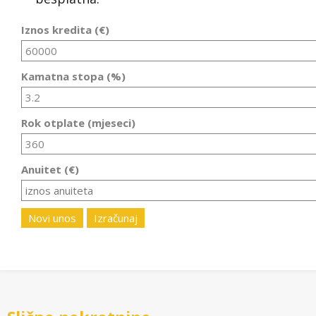
Iznos kredita (€)
Kamatna stopa (%)
Rok otplate (mjeseci)
Anuitet (€)
Novi unos
Izračunaj