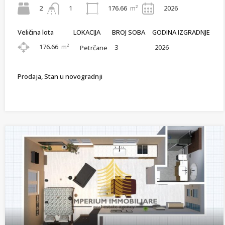
2
176.66
m²
2026
1
Veličina lota
LOKACIJA
BROJ SOBA
GODINA IZGRADNJE
176.66
m²
3
2026
Petrčane
Prodaja, Stan u novogradnji