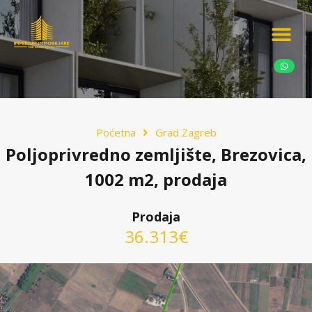
Ponudite nekretn
Potražnja nekret
Luksuzne nekretn
Poćetna
Grad Zagreb
Poljoprivredno zemljište, Brezovica,
1002 m2, prodaja
Prodaja
36.313€