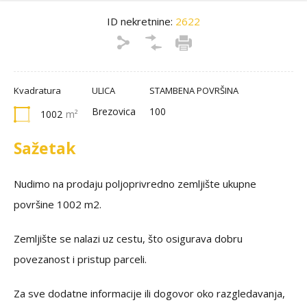
ID nekretnine:
2622
Kvadratura
ULICA
STAMBENA POVRŠINA
Brezovica
100
1002
m²
Sažetak
Nudimo na prodaju poljoprivredno zemljište ukupne
površine 1002 m2.
Zemljište se nalazi uz cestu, što osigurava dobru
povezanost i pristup parceli.
Za sve dodatne informacije ili dogovor oko razgledavanja,