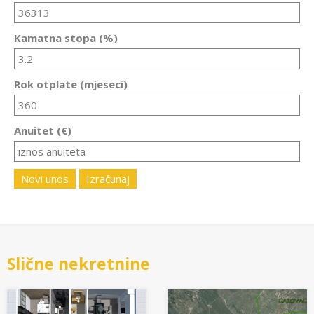
Kamatna stopa (%)
Rok otplate (mjeseci)
Anuitet (€)
Novi unos
Izračunaj
Slične nekretnine