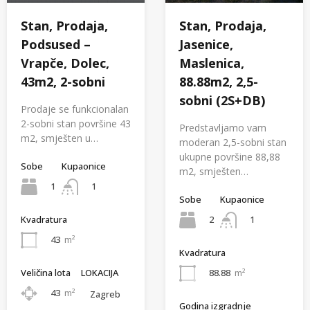
Stan, Prodaja,
Stan, Prodaja,
Podsused –
Jasenice,
Vrapče, Dolec,
Maslenica,
43m2, 2-sobni
88.88m2, 2,5-
sobni (2S+DB)
Prodaje se funkcionalan
2-sobni stan površine 43
Predstavljamo vam
m2, smješten u…
moderan 2,5-sobni stan
ukupne površine 88,88
Sobe
Kupaonice
m2, smješten…
1
1
Sobe
Kupaonice
2
1
Kvadratura
43
m²
Kvadratura
Veličina lota
LOKACIJA
88.88
m²
43
m²
Zagreb
Godina izgradnje