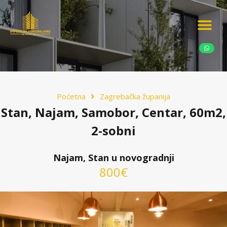
Ponudite nekretn
Potražnja nekret
Luksuzne nekretn
Poćetna
Zagrebačka županija
Stan, Najam, Samobor, Centar, 60m2,
2-sobni
Najam, Stan u novogradnji
800€