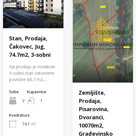
Stan, Prodaja,
Čakovec, Jug,
74.7m2, 3-sobni
Na prodaju je moderan
3-sobni stan zatvorene
površine 68,7 m2,…
Sobe
Kupaonice
Zemljište,
Prodaja,
2
1
Pisarovina,
Kvadratura
Dvoranci,
74.7
m²
10070m2,
Građevinsko