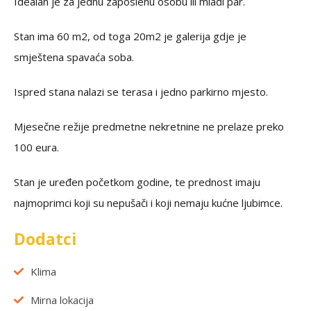
Idealan je za jednu zaposlenu osobu ili mlađi par.
Stan ima 60 m2, od toga 20m2 je galerija gdje je
smještena spavaća soba.
Ispred stana nalazi se terasa i jedno parkirno mjesto.
Mjesečne režije predmetne nekretnine ne prelaze preko
100 eura.
Stan je uređen početkom godine, te prednost imaju
najmoprimci koji su nepušači i koji nemaju kućne ljubimce.
Dodatci
Klima
Mirna lokacija