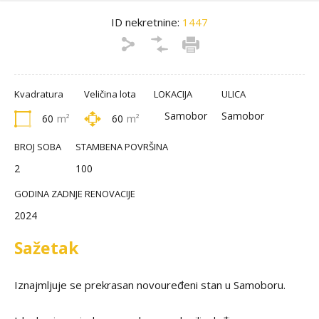
ID nekretnine:
1447
Kvadratura
Veličina lota
LOKACIJA
ULICA
Samobor
Samobor
60
m²
60
m²
BROJ SOBA
STAMBENA POVRŠINA
2
100
GODINA ZADNJE RENOVACIJE
2024
Sažetak
Iznajmljuje se prekrasan novouređeni stan u Samoboru.