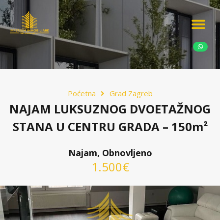
Ponudite nekretn
Potražnja nekret
Luksuzne nekretn
Poćetna
Grad Zagreb
NAJAM LUKSUZNOG DVOETAŽNOG
STANA U CENTRU GRADA – 150m²
Najam, Obnovljeno
1.500€