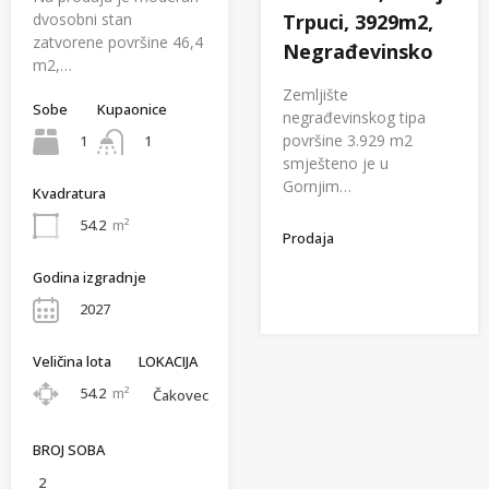
dvosobni stan
Trpuci, 3929m2,
zatvorene površine 46,4
Negrađevinsko
m2,…
Zemljište
Sobe
Kupaonice
negrađevinskog tipa
površine 3.929 m2
1
1
smješteno je u
Gornjim…
Kvadratura
54.2
m²
Prodaja
Godina izgradnje
2027
Veličina lota
LOKACIJA
54.2
m²
Čakovec
BROJ SOBA
2