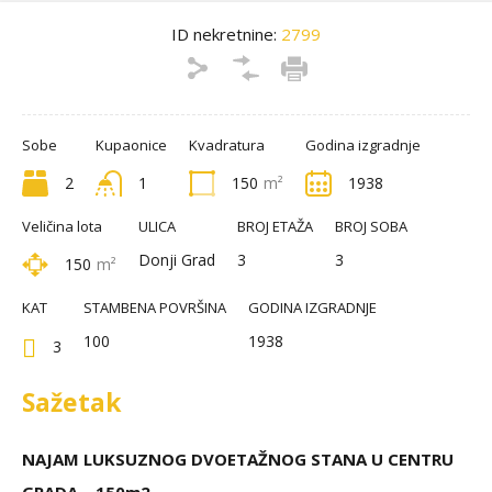
ID nekretnine:
2799
Sobe
Kupaonice
Kvadratura
Godina izgradnje
2
1
150
m²
1938
Veličina lota
ULICA
BROJ ETAŽA
BROJ SOBA
Donji Grad
3
3
150
m²
KAT
STAMBENA POVRŠINA
GODINA IZGRADNJE
100
1938
3
Sažetak
NAJAM LUKSUZNOG DVOETAŽNOG STANA U CENTRU