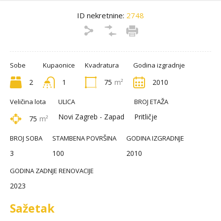
ID nekretnine:
2748
Sobe
Kupaonice
Kvadratura
Godina izgradnje
2
1
75
m²
2010
Veličina lota
ULICA
BROJ ETAŽA
Novi Zagreb - Zapad
Pritličje
75
m²
BROJ SOBA
STAMBENA POVRŠINA
GODINA IZGRADNJE
3
100
2010
GODINA ZADNJE RENOVACIJE
2023
Sažetak