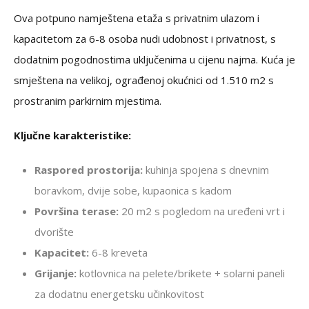
Ova potpuno namještena etaža s privatnim ulazom i
kapacitetom za 6-8 osoba nudi udobnost i privatnost, s
dodatnim pogodnostima uključenima u cijenu najma. Kuća je
smještena na velikoj, ograđenoj okućnici od 1.510 m2 s
prostranim parkirnim mjestima.
Ključne karakteristike:
Raspored prostorija:
kuhinja spojena s dnevnim
boravkom, dvije sobe, kupaonica s kadom
Površina terase:
20 m2 s pogledom na uređeni vrt i
dvorište
Kapacitet:
6-8 kreveta
Grijanje:
kotlovnica na pelete/brikete + solarni paneli
za dodatnu energetsku učinkovitost