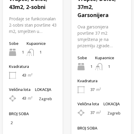
43m2, 2-sobni
37m2,
Garsonijera
Prodaje se funkcionalan
2-sobni stan površine 43
Ova garsonijera
m2, smješten u…
površine 37 m2
smještena je na
Sobe
Kupaonice
prizemlju zgrade…
1
1
Sobe
Kupaonice
1
1
Kvadratura
43
m²
Kvadratura
Veličina lota
LOKACIJA
37
m²
43
m²
Zagreb
Veličina lota
LOKACIJA
37
m²
Zagreb
BROJ SOBA
2
BROJ SOBA