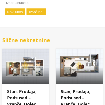
Novi unos
Izračunaj
Slične nekretnine
Stan, Prodaja,
Stan, Prodaja,
Podsused –
Podsused –
Vrapče, Dolec,
Vrapče, Dolec,