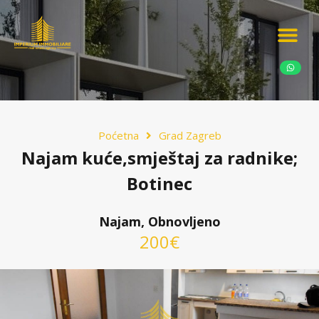
Ponudite nekretn
Potražnja nekret
Luksuzne nekretn
Poćetna
Grad Zagreb
Najam kuće,smještaj za radnike;
Botinec
Najam, Obnovljeno
200€