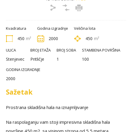
Kvadratura
Godina izgradnje
Veličina lota
450
m²
2000
450
m²
ULICA
BROJ ETAŽA
BROJ SOBA
STAMBENA POVRŠINA
Stenjevec
Pritličje
1
100
GODINA IZGRADNJE
2000
Sažetak
Prostrana skladišna hala na iznajmljivanje
Na raspolaganju vam stoji impresivna skladišna hala
površine 450 m2, sa visinom stropa od 5,5 metara,