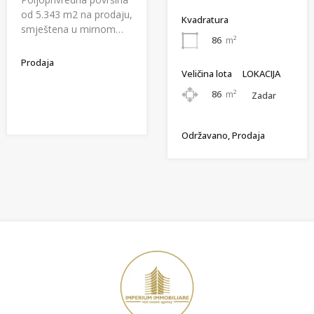
od 5.343 m2 na prodaju,
Kvadratura
smještena u mirnom…
86
m²
Prodaja
Veličina lota
LOKACIJA
86
m²
Zadar
Održavano, Prodaja