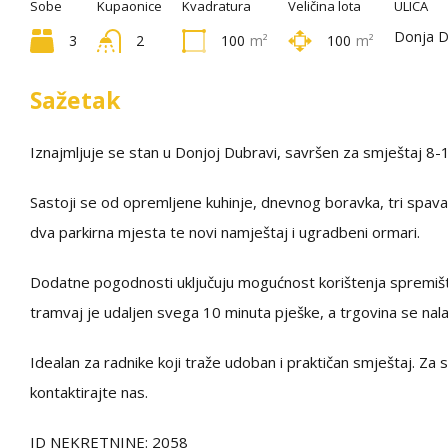
Sobe
Kupaonice
Kvadratura
Veličina lota
ULICA
Donja D
3
2
100
m²
100
m²
Sažetak
Iznajmljuje se stan u Donjoj Dubravi, savršen za smještaj 8-1
Sastoji se od opremljene kuhinje, dnevnog boravka, tri spava
dva parkirna mjesta te novi namještaj i ugradbeni ormari.
Dodatne pogodnosti uključuju mogućnost korištenja spremišt
tramvaj je udaljen svega 10 minuta pješke, a trgovina se nal
Idealan za radnike koji traže udoban i praktičan smještaj. Z
kontaktirajte nas.
ID NEKRETNINE: 2058