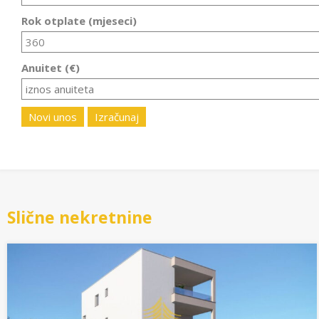
Rok otplate (mjeseci)
Anuitet (€)
Novi unos
Izračunaj
Slične nekretnine