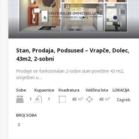
Stan, Prodaja, Podsused – Vrapče, Dolec,
43m2, 2-sobni
Prodaje se funkcionalan 2-sobni stan površine 43 m2,
smješten u…
Sobe
Kupaonice
Kvadratura
Veličina lota
LOKACIJA
1
43
m²
43
m²
1
Zagreb
BROJ SOBA
2