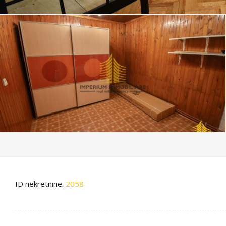
ID nekretnine:
2058