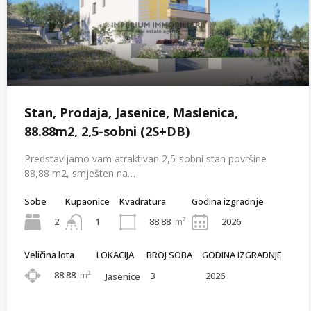
Stan, Prodaja, Jasenice, Maslenica,
88.88m2, 2,5-sobni (2S+DB)
Predstavljamo vam atraktivan 2,5-sobni stan površine
88,88 m2, smješten na…
Sobe
Kupaonice
Kvadratura
Godina izgradnje
2
88.88
m²
2026
1
Veličina lota
LOKACIJA
BROJ SOBA
GODINA IZGRADNJE
88.88
m²
3
2026
Jasenice