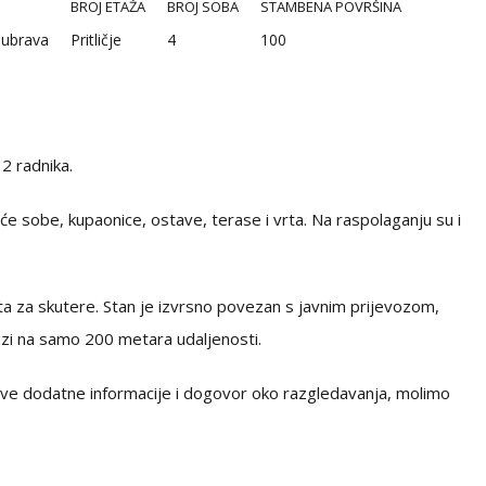
BROJ ETAŽA
BROJ SOBA
STAMBENA POVRŠINA
ubrava
Pritličje
4
100
2 radnika.
će sobe, kupaonice, ostave, terase i vrta. Na raspolaganju su i
a za skutere. Stan je izvrsno povezan s javnim prijevozom,
azi na samo 200 metara udaljenosti.
a sve dodatne informacije i dogovor oko razgledavanja, molimo