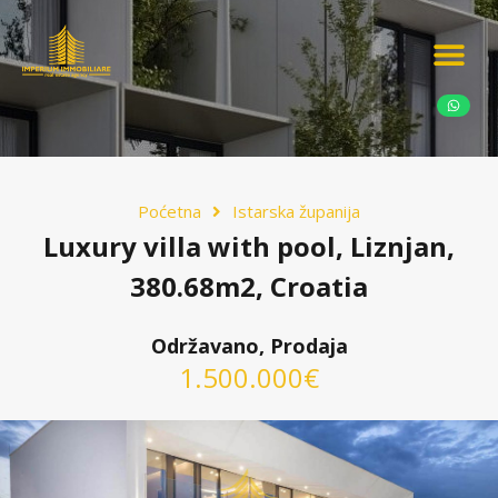
Ponudite nekretn
Potražnja nekret
Luksuzne nekretn
Poćetna
Istarska županija
Luxury villa with pool, Liznjan,
380.68m2, Croatia
Održavano, Prodaja
1.500.000€