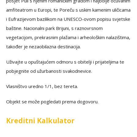
posjet Puli s njenim romaničkim gradom i najbolje očuvanim
amfiteatrom u Europi, te Poreču s uskim kamenim uličicama
i Eufrazijevom bazilikom na UNESCO-ovom popisu svjetske
baštine. Nacionalni park Brijuni, s raznovrsnom
vegetacijom, prekrasnim plažama i arheološkim nalazištima,
također je nezaobilazna destinacija.
Uživajte u opuštajućem odmoru s obitelji i prijateljima te
pobjegnite od užurbanosti svakodnevice.
Vlasništvo uredno 1/1, bez tereta.
Objekt se može pogledati prema dogovoru.
Kreditni Kalkulator