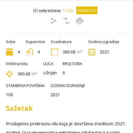
ID nekretnine:
1526
Istaknuto
Sobe
Kupaonice
Kvadratura
Godina izgradnje
4
4
380.68
m²
2021
Veličina lota
ULICA
BROJ SOBA
Ližnjan
6
380.68
m²
STAMBENA POVRŠINA
GODINA IZGRADNJE
100
2021
Sažetak
Prodajemo prekrasnu vilu koja je dovršena sredinom 2021.
godine. Ova nevjerojatna nekretnina oduševljava svojim