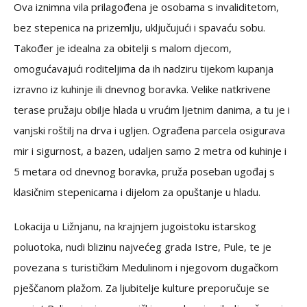
Ova iznimna vila prilagođena je osobama s invaliditetom,
bez stepenica na prizemlju, uključujući i spavaću sobu.
Također je idealna za obitelji s malom djecom,
omogućavajući roditeljima da ih nadziru tijekom kupanja
izravno iz kuhinje ili dnevnog boravka. Velike natkrivene
terase pružaju obilje hlada u vrućim ljetnim danima, a tu je i
vanjski roštilj na drva i ugljen. Ograđena parcela osigurava
mir i sigurnost, a bazen, udaljen samo 2 metra od kuhinje i
5 metara od dnevnog boravka, pruža poseban ugođaj s
klasičnim stepenicama i dijelom za opuštanje u hladu.
Lokacija u Ližnjanu, na krajnjem jugoistoku istarskog
poluotoka, nudi blizinu najvećeg grada Istre, Pule, te je
povezana s turističkim Medulinom i njegovom dugačkom
pješčanom plažom. Za ljubitelje kulture preporučuje se