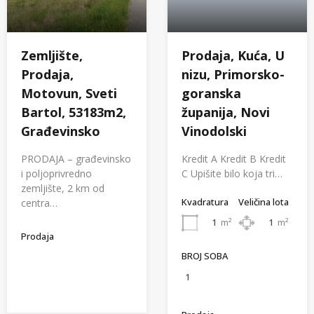
Zemljište,
Prodaja, Kuća, U
Prodaja,
nizu, Primorsko-
Motovun, Sveti
goranska
Bartol, 53183m2,
županija, Novi
Građevinsko
Vinodolski
PRODAJA – građevinsko
Kredit A Kredit B Kredit
i poljoprivredno
C Upišite bilo koja tri…
zemljište, 2 km od
Kvadratura
Veličina lota
centra…
1
m²
1
m²
Prodaja
BROJ SOBA
1