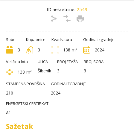
ID nekretnine:
2549
Sobe
Kupaonice
Kvadratura
Godina izgradnje
3
3
138
m²
2024
Veličina lota
ULICA
BROJ ETAŽA
BROJ SOBA
Šibenik
3
3
138
m²
STAMBENA POVRŠINA
GODINA IZGRADNJE
210
2024
ENERGETSKI CERTIFIKAT
A1
Sažetak