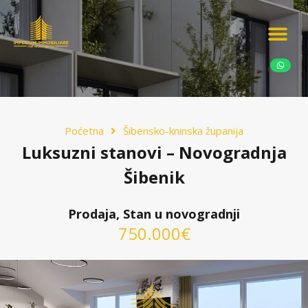
Ponudite nekretn
Potražnja nekret
Luksuzne nekretn
Poćetna
Šibensko-kninska županija
Luksuzni stanovi – Novogradnja
Šibenik
Prodaja, Stan u novogradnji
750.000€