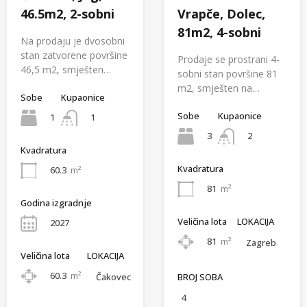
46.5m2, 2-sobni
Vrapče, Dolec,
81m2, 4-sobni
Na prodaju je dvosobni
stan zatvorene površine
Prodaje se prostrani 4-
46,5 m2, smješten…
sobni stan površine 81
m2, smješten na…
Sobe
Kupaonice
Sobe
Kupaonice
1
1
3
2
Kvadratura
Kvadratura
60.3
m²
81
m²
Godina izgradnje
Veličina lota
LOKACIJA
2027
81
m²
Zagreb
Veličina lota
LOKACIJA
60.3
m²
BROJ SOBA
Čakovec
4