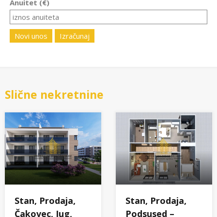
Anuitet (€)
Novi unos
Izračunaj
Slične nekretnine
Stan, Prodaja,
Stan, Prodaja,
Čakovec, Jug,
Podsused –