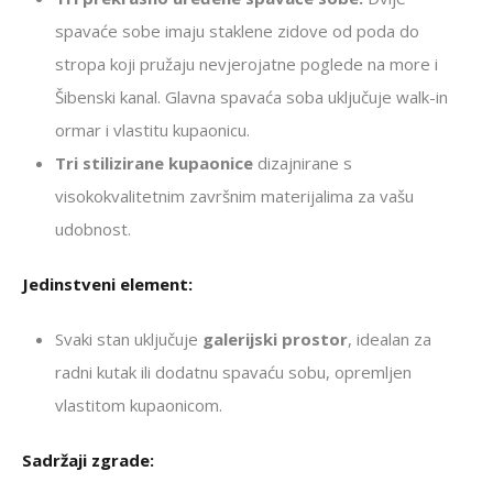
spavaće sobe imaju staklene zidove od poda do
stropa koji pružaju nevjerojatne poglede na more i
Šibenski kanal. Glavna spavaća soba uključuje walk-in
ormar i vlastitu kupaonicu.
Tri stilizirane kupaonice
dizajnirane s
visokokvalitetnim završnim materijalima za vašu
udobnost.
Jedinstveni element:
Svaki stan uključuje
galerijski prostor
, idealan za
radni kutak ili dodatnu spavaću sobu, opremljen
vlastitom kupaonicom.
Sadržaji zgrade: