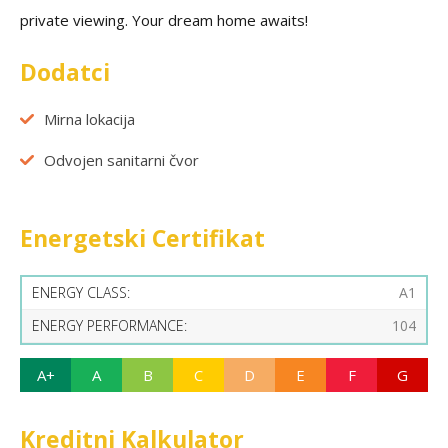
private viewing. Your dream home awaits!
Dodatci
Mirna lokacija
Odvojen sanitarni čvor
Energetski Certifikat
ENERGY CLASS:
A1
ENERGY PERFORMANCE:
104
A+
A
B
C
D
E
F
G
Kreditni Kalkulator