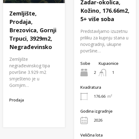
Zadar-okolica,
Kožino, 176.66m2,
Zemljište,
5+ više soba
Prodaja,
Brezovica, Gornji
Predstavljamo izuzetnu
priliku za kupnju stana u
Trpuci, 3929m2,
novogradnji, ukupne
Negrađevinsko
površine…
Zemljište
Sobe
Kupaonice
negrađevinskog tipa
površine 3.929 m2
2
1
smješteno je u
Gornjim…
Kvadratura
176.66
m²
Prodaja
Godina izgradnje
2026
Veličina lota