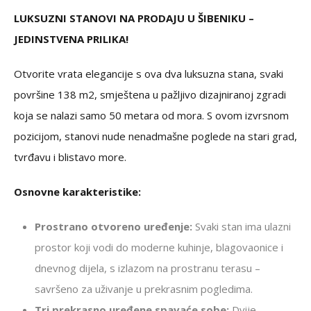
LUKSUZNI STANOVI NA PRODAJU U ŠIBENIKU –
JEDINSTVENA PRILIKA!
Otvorite vrata elegancije s ova dva luksuzna stana, svaki
površine 138 m2, smještena u pažljivo dizajniranoj zgradi
koja se nalazi samo 50 metara od mora. S ovom izvrsnom
pozicijom, stanovi nude nenadmašne poglede na stari grad,
tvrđavu i blistavo more.
Osnovne karakteristike:
Prostrano otvoreno uređenje:
Svaki stan ima ulazni
prostor koji vodi do moderne kuhinje, blagovaonice i
dnevnog dijela, s izlazom na prostranu terasu –
savršeno za uživanje u prekrasnim pogledima.
Tri prekrasno uređene spavaće sobe:
Dvije