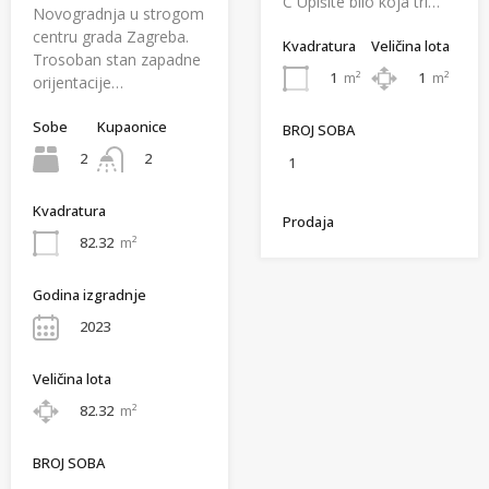
C Upišite bilo koja tri…
Novogradnja u strogom
centru grada Zagreba.
Kvadratura
Veličina lota
Trosoban stan zapadne
1
m²
1
m²
orijentacije…
Sobe
Kupaonice
BROJ SOBA
2
2
1
Kvadratura
Prodaja
82.32
m²
Godina izgradnje
2023
Veličina lota
82.32
m²
BROJ SOBA