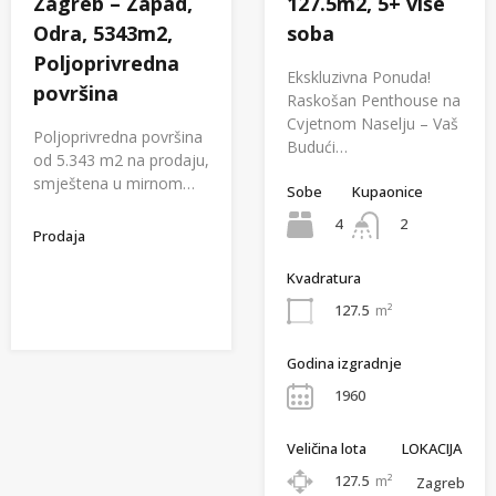
Zagreb – Zapad,
127.5m2, 5+ više
Odra, 5343m2,
soba
Poljoprivredna
Ekskluzivna Ponuda!
površina
Raskošan Penthouse na
Cvjetnom Naselju – Vaš
Poljoprivredna površina
Budući…
od 5.343 m2 na prodaju,
smještena u mirnom…
Sobe
Kupaonice
4
2
Prodaja
Kvadratura
127.5
m²
Godina izgradnje
1960
Veličina lota
LOKACIJA
127.5
m²
Zagreb