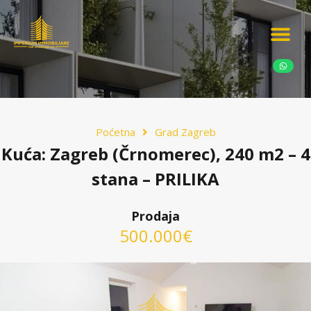
Ponudite nekretn
Potražnja nekret
Luksuzne nekretn
Poćetna
Grad Zagreb
Kuća: Zagreb (Črnomerec), 240 m2 – 4
stana – PRILIKA
Prodaja
500.000€