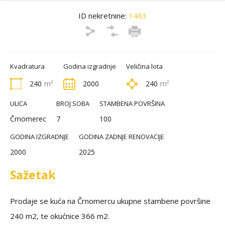
ID nekretnine:
1483
Kvadratura
Godina izgradnje
Veličina lota
240
m²
2000
240
m²
ULICA
BROJ SOBA
STAMBENA POVRŠINA
Črnomerec
7
100
GODINA IZGRADNJE
GODINA ZADNJE RENOVACIJE
2000
2025
Sažetak
Prodaje se kuća na Črnomercu ukupne stambene površine
240 m2, te okućnice 366 m2.