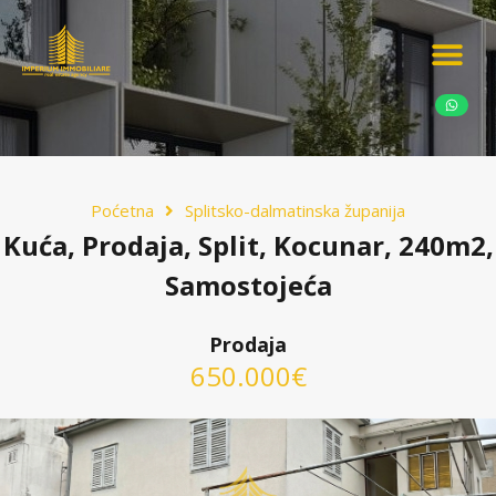
Ponudite nekretn
Potražnja nekret
Luksuzne nekretn
Poćetna
Splitsko-dalmatinska županija
Kuća, Prodaja, Split, Kocunar, 240m2,
Samostojeća
Prodaja
650.000€