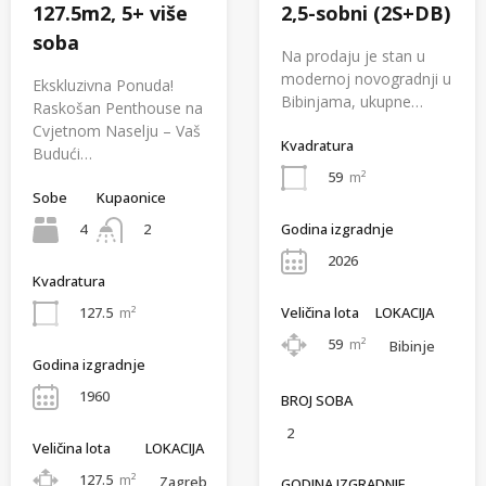
127.5m2, 5+ više
2,5-sobni (2S+DB)
soba
Na prodaju je stan u
modernoj novogradnji u
Ekskluzivna Ponuda!
Bibinjama, ukupne…
Raskošan Penthouse na
Cvjetnom Naselju – Vaš
Kvadratura
Budući…
59
m²
Sobe
Kupaonice
Godina izgradnje
4
2
2026
Kvadratura
Veličina lota
LOKACIJA
127.5
m²
59
m²
Bibinje
Godina izgradnje
1960
BROJ SOBA
2
Veličina lota
LOKACIJA
127.5
m²
Zagreb
GODINA IZGRADNJE