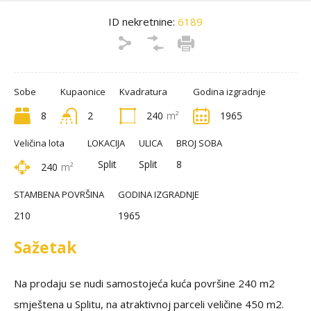
ID nekretnine:
6189
Sobe
Kupaonice
Kvadratura
Godina izgradnje
8
2
240
m²
1965
Veličina lota
LOKACIJA
ULICA
BROJ SOBA
Split
Split
8
240
m²
STAMBENA POVRŠINA
GODINA IZGRADNJE
210
1965
Sažetak
Na prodaju se nudi samostojeća kuća površine 240 m2
smještena u Splitu, na atraktivnoj parceli veličine 450 m2.