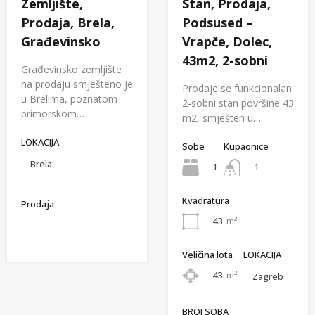
Zemljište,
Stan, Prodaja,
Prodaja, Brela,
Podsused –
Građevinsko
Vrapče, Dolec,
43m2, 2-sobni
Građevinsko zemljište
na prodaju smješteno je
Prodaje se funkcionalan
u Brelima, poznatom
2-sobni stan površine 43
primorskom…
m2, smješten u…
LOKACIJA
Sobe
Kupaonice
Brela
1
1
Kvadratura
Prodaja
43
m²
Veličina lota
LOKACIJA
43
m²
Zagreb
BROJ SOBA