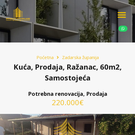
Ponudite nekretn
Potražnja nekret
Luksuzne nekretn
Poćetna
Zadarska županija
Kuća, Prodaja, Ražanac, 60m2,
Samostojeća
Potrebna renovacija, Prodaja
220.000€