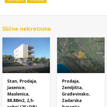
Slične nekretnine
Stan, Prodaja,
Prodaja,
Jasenice,
Zemljišta,
Maslenica,
Građevinsko,
88.88m2, 2,5-
Zadarska
sobni (2S+DB)
županija,