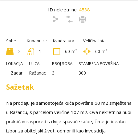
ID nekretnine:
4538
Sobe
Kupaonice
Kvadratura
Veličina lota
2
1
60
m²
60
m²
LOKACIJA
ULICA
BROJ SOBA
STAMBENA POVRŠINA
Zadar
Ražanac
3
300
Sažetak
Na prodaju je samostojeća kuća površine 60 m2 smještena
u Ražancu, s parcelom veličine 107 m2. Ova nekretnina nudi
praktičan raspored s dvije spavaće sobe, čime je idealan
izbor za obiteljski život, odmor ili kao investicija.