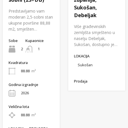
Sukošan,
Predstavljamo vam
Debeljak
moderan 2,5-sobni stan
ukupne površine 88,88
Više građevinskih
m2, smješten…
zemljišta smješteno u
naselju Debeljak,
Sobe
Kupaonice
Sukošan, dostupno je…
2
1
LOKACIJA
Kvadratura
Sukošan
88.88
m²
Prodaja
Godina izgradnje
2026
Veličina lota
88.88
m²