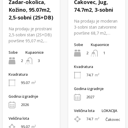
Zadar-okolica,
Čakovec, Jug,
Kožino, 95.07m2,
74.7m2, 3-sobni
2,5-sobni (2S+DB)
Na prodaju je moderan
3-sobni stan zatvorene
Na prodaju je prostrani
površine 68,7 m2,…
2,5-sobni stan (2S+DB)
površine 95,07 m2,…
Sobe
Kupaonice
Sobe
Kupaonice
2
1
2
3
Kvadratura
Kvadratura
74.7
m²
95.07
m²
Godina izgradnje
Godina izgradnje
2027
2026
Veličina lota
LOKACIJA
Veličina lota
74.7
m²
Čakovec
95.07
m²