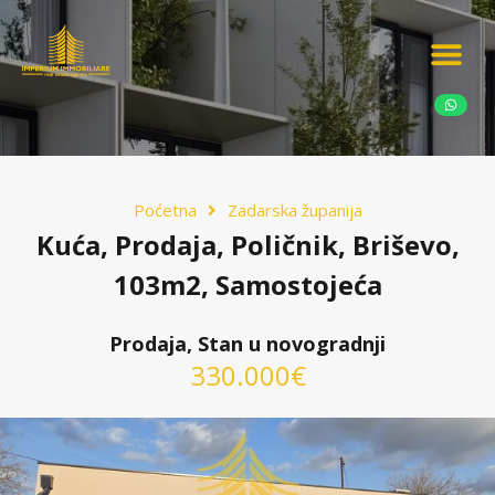
Ponudite nekretn
Potražnja nekret
Luksuzne nekretn
Poćetna
Zadarska županija
Kuća, Prodaja, Poličnik, Briševo,
103m2, Samostojeća
Prodaja, Stan u novogradnji
330.000€