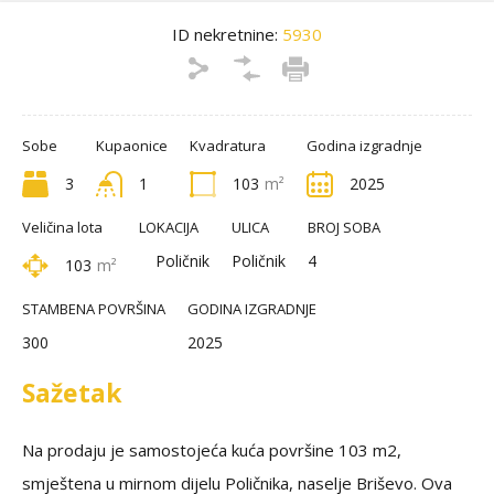
ID nekretnine:
5930
Sobe
Kupaonice
Kvadratura
Godina izgradnje
3
1
103
m²
2025
Veličina lota
LOKACIJA
ULICA
BROJ SOBA
Poličnik
Poličnik
4
103
m²
STAMBENA POVRŠINA
GODINA IZGRADNJE
300
2025
Sažetak
Na prodaju je samostojeća kuća površine 103 m2,
smještena u mirnom dijelu Poličnika, naselje Briševo. Ova