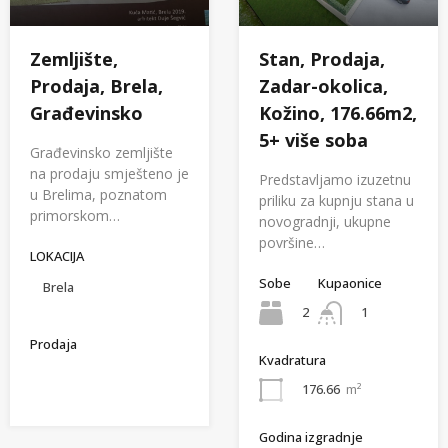
Zemljište,
Stan, Prodaja,
Prodaja, Brela,
Zadar-okolica,
Građevinsko
Kožino, 176.66m2,
5+ više soba
Građevinsko zemljište
na prodaju smješteno je
Predstavljamo izuzetnu
u Brelima, poznatom
priliku za kupnju stana u
primorskom…
novogradnji, ukupne
površine…
LOKACIJA
Sobe
Kupaonice
Brela
2
1
Prodaja
Kvadratura
176.66
m²
Godina izgradnje