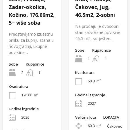
Zadar-okolica,
Čakovec, Jug,
Kožino, 176.66m2,
46.5m2, 2-sobni
5+ više soba
Na prodaju je dvosobni
stan zatvorene površine
Predstavljamo izuzetnu
46,5 m2, smješten…
priliku za kupnju stana u
novogradnji, ukupne
Sobe
Kupaonice
površine…
1
1
Sobe
Kupaonice
2
1
Kvadratura
60.3
m²
Kvadratura
Godina izgradnje
176.66
m²
2027
Godina izgradnje
Veličina lota
LOKACIJA
2026
60.3
m²
Čakovec