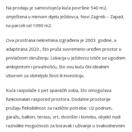
Na prodaju je samostojeća kuća površine 540 m2,
smještena u mirnom dijelu Ježdovca, Novi Zagreb – Zapad,
na parceli od 1090 m2.
Ova prostrana nekretnina izgrađena je 2003. godine, a
adaptirana 2023., što pruža suvremeno uređen prostor u
privlačnom okruženju. Lokacija u Ježdovcu ističe se ugodnim
ambijentom i privatnošću, što ovu kuću čini idealnim
izborom za obiteljski život ili investiciju.
Kuća raspolaže s pet spavaćih soba, što omogućava
funkcionalan raspored prostora. Dodatne prostorije
pružaju fleksibilnost za različite potrebe. Uz podrum,
garažu, balkon, terasu, vrt, dvorište i konobu, objekt nudi
raznolike mogućnosti za boravak i uživanje u svakodnevnim