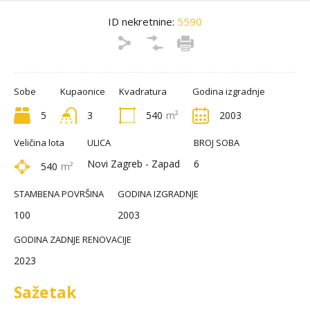
ID nekretnine:
5590
Sobe
Kupaonice
Kvadratura
Godina izgradnje
5
3
540
m²
2003
Veličina lota
ULICA
BROJ SOBA
Novi Zagreb - Zapad
6
540
m²
STAMBENA POVRŠINA
GODINA IZGRADNJE
100
2003
GODINA ZADNJE RENOVACIJE
2023
Sažetak