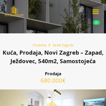
Ponudite nekretn
Potražnja nekret
Luksuzne nekretn
Poćetna
Grad Zagreb
Kuća, Prodaja, Novi Zagreb – Zapad,
Ježdovec, 540m2, Samostojeća
Prodaja
680.000€