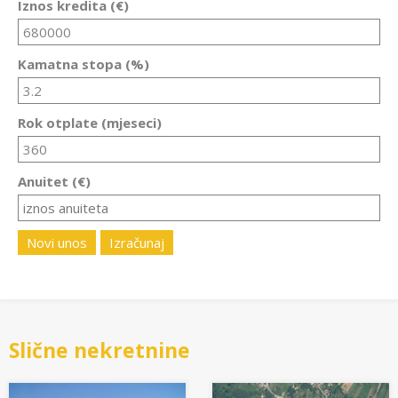
Iznos kredita (€)
Kamatna stopa (%)
Rok otplate (mjeseci)
Anuitet (€)
Novi unos
Izračunaj
Slične nekretnine