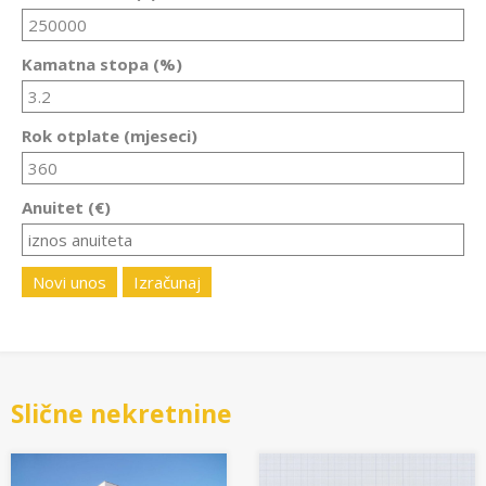
Kamatna stopa (%)
Rok otplate (mjeseci)
Anuitet (€)
Novi unos
Izračunaj
Slične nekretnine