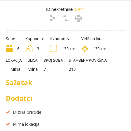
ID nekretnine:
6941
Sobe
Kupaonice
Kvadratura
Veličina lota
6
3
130
m²
130
m²
LOKACIJA
ULICA
BROJ SOBA
STAMBENA POVRŠINA
Milna
Milna
7
210
Sažetak
Dodatci
Blizina prirode
Mirna lokacija