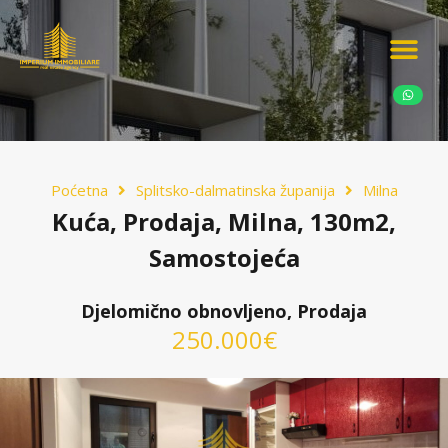
Ponudite nekretn
Potražnja nekret
Luksuzne nekretn
Poćetna
Splitsko-dalmatinska županija
Milna
Kuća, Prodaja, Milna, 130m2,
Samostojeća
Djelomično obnovljeno, Prodaja
250.000€