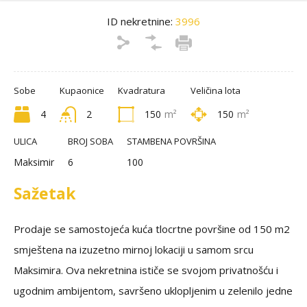
ID nekretnine:
3996
Sobe
Kupaonice
Kvadratura
Veličina lota
4
2
150
m²
150
m²
ULICA
BROJ SOBA
STAMBENA POVRŠINA
Maksimir
6
100
Sažetak
Prodaje se samostojeća kuća tlocrtne površine od 150 m2
smještena na izuzetno mirnoj lokaciji u samom srcu
Maksimira. Ova nekretnina ističe se svojom privatnošću i
ugodnim ambijentom, savršeno uklopljenim u zelenilo jedne