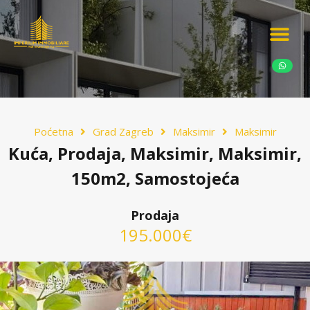
Ponudite nekretn
Potražnja nekret
Luksuzne nekretn
Poćetna
Grad Zagreb
Maksimir
Maksimir
Kuća, Prodaja, Maksimir, Maksimir,
150m2, Samostojeća
Prodaja
195.000€