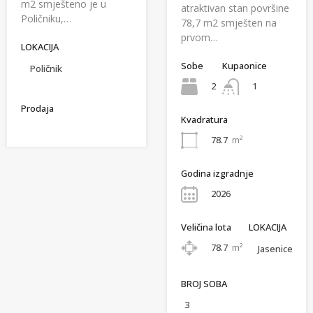
m2 smješteno je u
atraktivan stan površine
Poličniku,…
78,7 m2 smješten na
prvom…
LOKACIJA
Sobe
Kupaonice
Poličnik
2
1
Prodaja
Kvadratura
78.7
m²
Godina izgradnje
2026
Veličina lota
LOKACIJA
78.7
m²
Jasenice
BROJ SOBA
3