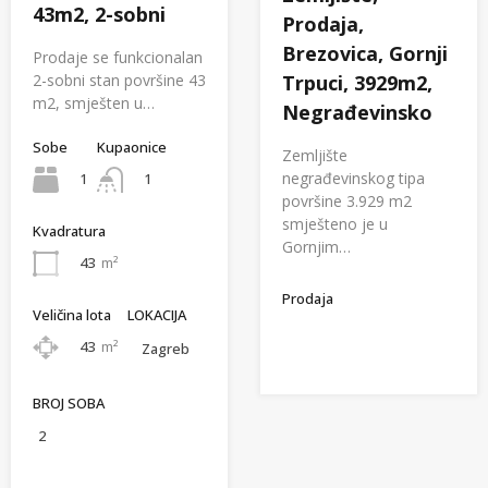
43m2, 2-sobni
Prodaja,
Brezovica, Gornji
Prodaje se funkcionalan
2-sobni stan površine 43
Trpuci, 3929m2,
m2, smješten u…
Negrađevinsko
Sobe
Kupaonice
Zemljište
negrađevinskog tipa
1
1
površine 3.929 m2
smješteno je u
Kvadratura
Gornjim…
43
m²
Prodaja
Veličina lota
LOKACIJA
43
m²
Zagreb
BROJ SOBA
2