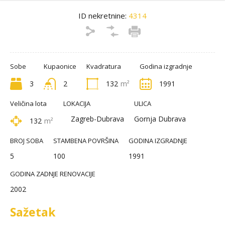
ID nekretnine:
4314
Sobe
Kupaonice
Kvadratura
Godina izgradnje
3
2
132
m²
1991
Veličina lota
LOKACIJA
ULICA
Zagreb-Dubrava
Gornja Dubrava
132
m²
BROJ SOBA
STAMBENA POVRŠINA
GODINA IZGRADNJE
5
100
1991
GODINA ZADNJE RENOVACIJE
2002
Sažetak