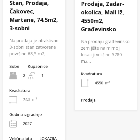
Stan, Prodaja,
Prodaja, Zadar-
Čakovec,
okolica, Mali Iž,
Martane, 74.5m2,
4550m2,
3-sobni
Građevinsko
Na prodaju je atraktivan
Na prodaju građevinsko
3-sobni stan zatvorene
zemljište na mirnoj
površine 68,5 m2,…
lokaciji veličine 5780
m2…
Sobe
Kupaonice
Kvadratura
2
1
4550
m²
Kvadratura
74.5
m²
Prodaja
Godina izgradnje
2027
Veličina lota
LOKACIJA