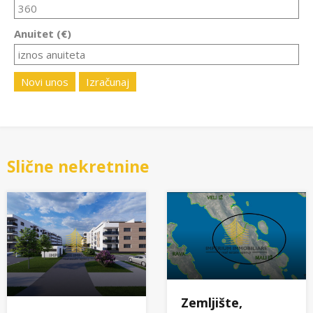
Anuitet (€)
Novi unos
Izračunaj
Slične nekretnine
Zemljište,