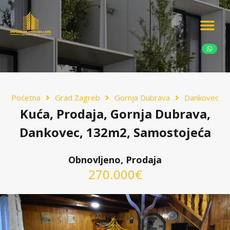
Ponudite nekretn
Potražnja nekret
Luksuzne nekretn
Poćetna
Grad Zagreb
Gornja Dubrava
Dankovec
Kuća, Prodaja, Gornja Dubrava,
Dankovec, 132m2, Samostojeća
Obnovljeno, Prodaja
270.000€