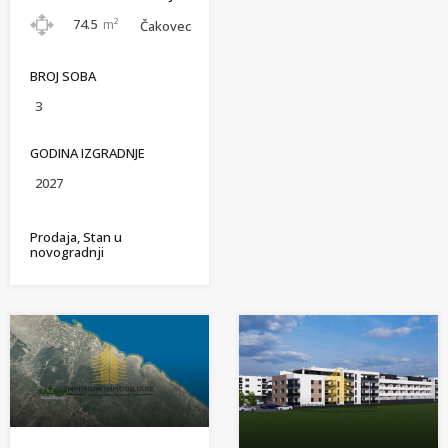
74.5
m²
Čakovec
BROJ SOBA
3
GODINA IZGRADNJE
2027
Prodaja, Stan u
novogradnji