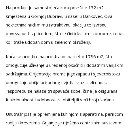
Na prodaju je samostojeća kuća površine 132 m2
smještena u Gornjoj Dubravi, u naselju Dankovec. Ova
nekretnina nudi mirnu i atraktivnu lokaciju te izvrsnu
povezanost s prirodom, što je čini idealnim izborom za one
koji traže udoban dom u zelenom okruženju.
Kuća se prostire na prostranoj parceli od 786 m2, što
omogućuje uživanje u uređenoj okućnici i dodatnim vanjskim
sadržajima. Orijentacija prema jugozapadu i sjeveroistoku
omogućuje obilje prirodnog svjetla kroz cijeli dan. U
rasporedu se nalaze tri spavaće sobe, čime je osigurana
funkcionalnost i udobnost za obitelj ili veći broj ukućana.
Unutrašnjost je opremljena kuhinjom s aparatima, perilicom
rublja i krevetima. Grijanje je riješeno centralnim sustavom