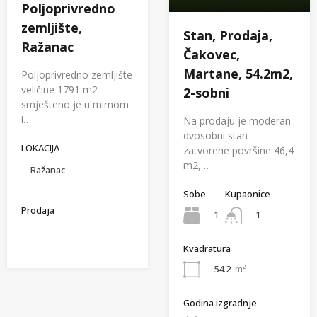
Poljoprivredno
zemljište,
Stan, Prodaja,
Ražanac
Čakovec,
Martane, 54.2m2,
Poljoprivredno zemljište
veličine 1791 m2
2-sobni
smješteno je u mirnom
i…
Na prodaju je moderan
dvosobni stan
LOKACIJA
zatvorene površine 46,4
m2,…
Ražanac
Sobe
Kupaonice
Prodaja
1
1
Kvadratura
54.2
m²
Godina izgradnje