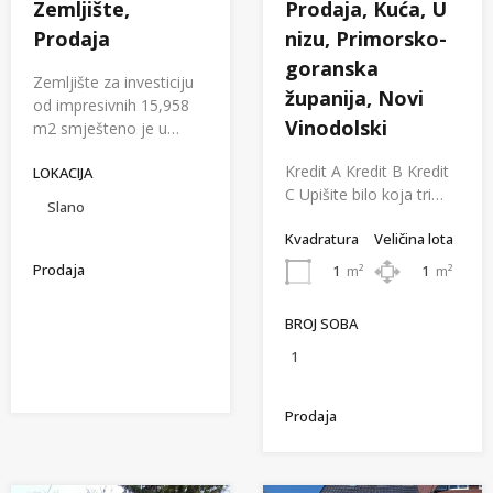
Zemljište,
Prodaja, Kuća, U
Prodaja
nizu, Primorsko-
goranska
Zemljište za investiciju
županija, Novi
od impresivnih 15,958
Vinodolski
m2 smješteno je u…
Kredit A Kredit B Kredit
LOKACIJA
C Upišite bilo koja tri…
Slano
Kvadratura
Veličina lota
Prodaja
1
m²
1
m²
BROJ SOBA
1
Prodaja