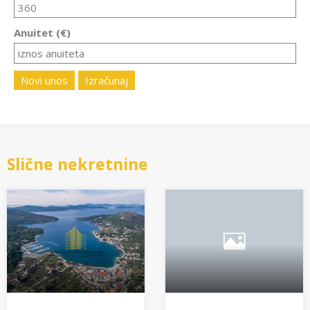
Anuitet (€)
Novi unos
Izračunaj
Slične nekretnine