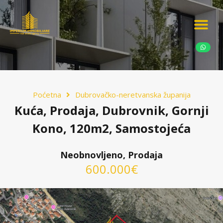
Ponudite nekretn
Potražnja nekret
Luksuzne nekretn
Poćetna
Dubrovačko-neretvanska županija
Kuća, Prodaja, Dubrovnik, Gornji
Kono, 120m2, Samostojeća
Neobnovljeno, Prodaja
600.000€