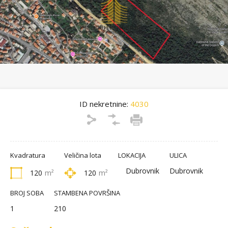
ID nekretnine:
4030
Kvadratura
Veličina lota
LOKACIJA
ULICA
Dubrovnik
Dubrovnik
120
m²
120
m²
BROJ SOBA
STAMBENA POVRŠINA
1
210