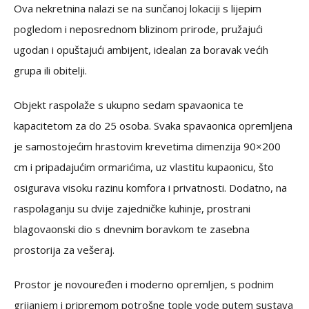
Ova nekretnina nalazi se na sunčanoj lokaciji s lijepim
pogledom i neposrednom blizinom prirode, pružajući
ugodan i opuštajući ambijent, idealan za boravak većih
grupa ili obitelji.
Objekt raspolaže s ukupno sedam spavaonica te
kapacitetom za do 25 osoba. Svaka spavaonica opremljena
je samostojećim hrastovim krevetima dimenzija 90×200
cm i pripadajućim ormarićima, uz vlastitu kupaonicu, što
osigurava visoku razinu komfora i privatnosti. Dodatno, na
raspolaganju su dvije zajedničke kuhinje, prostrani
blagovaonski dio s dnevnim boravkom te zasebna
prostorija za vešeraj.
Prostor je novouređen i moderno opremljen, s podnim
grijanjem i pripremom potrošne tople vode putem sustava