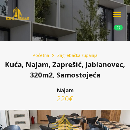
Ponudite nekretn
Potražnja nekret
Luksuzne nekretn
Poćetna
Zagrebačka županija
Kuća, Najam, Zaprešić, Jablanovec,
320m2, Samostojeća
Najam
220€