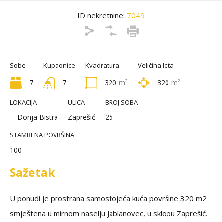
ID nekretnine:
7049
Sobe
Kupaonice
Kvadratura
Veličina lota
7
7
320
m²
320
m²
LOKACIJA
ULICA
BROJ SOBA
Donja Bistra
Zaprešić
25
STAMBENA POVRŠINA
100
Sažetak
U ponudi je prostrana samostojeća kuća površine 320 m2
smještena u mirnom naselju Jablanovec, u sklopu Zaprešić.