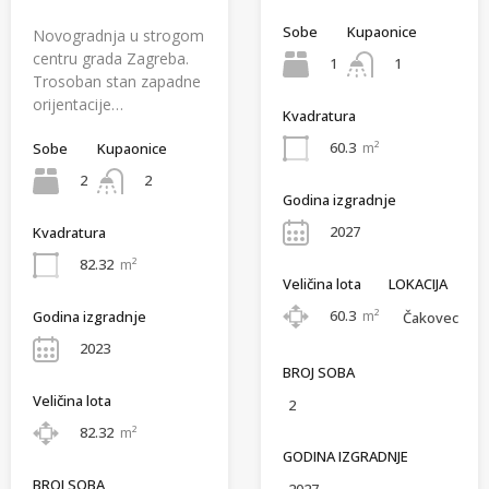
Sobe
Kupaonice
Novogradnja u strogom
centru grada Zagreba.
1
1
Trosoban stan zapadne
orijentacije…
Kvadratura
60.3
m²
Sobe
Kupaonice
2
2
Godina izgradnje
2027
Kvadratura
82.32
m²
Veličina lota
LOKACIJA
60.3
m²
Godina izgradnje
Čakovec
2023
BROJ SOBA
Veličina lota
2
82.32
m²
GODINA IZGRADNJE
BROJ SOBA