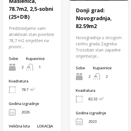
Maslenica,
78.7m2, 2,5-sobni
Donji grad:
(2S+DB)
Novogradnja,
82.59m2
Predstavljamo vam
atraktivan stan površine
Novogradnja u strogom
78,7 m2 smješten na
centru grada Zagreba.
prvom…
Trosoban stan zapadne
orijentacije…
Sobe
Kupaonice
2
1
Sobe
Kupaonice
2
2
Kvadratura
78.7
m²
Kvadratura
82.32
m²
Godina izgradnje
2026
Godina izgradnje
2023
Veličina lota
LOKACIJA