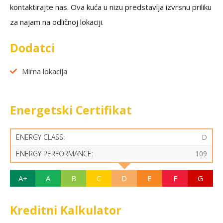
kontaktirajte nas. Ova kuća u nizu predstavlja izvrsnu priliku
za najam na odličnoj lokaciji.
Dodatci
Mirna lokacija
Energetski Certifikat
ENERGY CLASS:
D
ENERGY PERFORMANCE:
109
A+
A
B
C
D
E
F
G
Kreditni Kalkulator