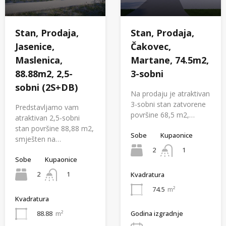
Stan, Prodaja,
Stan, Prodaja,
Jasenice,
Čakovec,
Maslenica,
Martane, 74.5m2,
88.88m2, 2,5-
3-sobni
sobni (2S+DB)
Na prodaju je atraktivan
3-sobni stan zatvorene
Predstavljamo vam
površine 68,5 m2,…
atraktivan 2,5-sobni
stan površine 88,88 m2,
Sobe
Kupaonice
smješten na…
2
1
Sobe
Kupaonice
2
1
Kvadratura
74.5
m²
Kvadratura
Godina izgradnje
88.88
m²