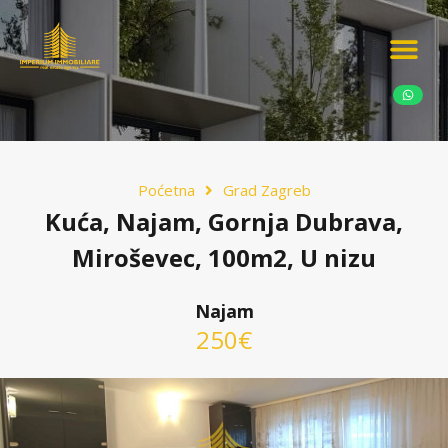
Ponudite nekretn
Potražnja nekret
Luksuzne nekretn
Poćetna
Grad Zagreb
Kuća, Najam, Gornja Dubrava,
Miroševec, 100m2, U nizu
Najam
250€