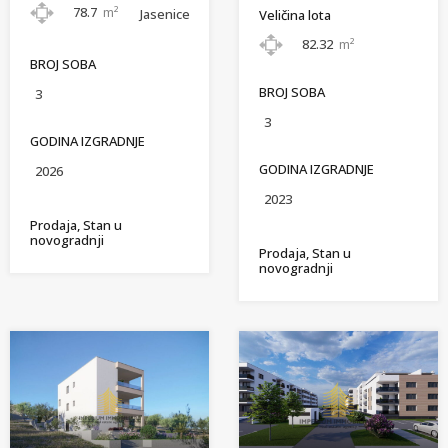
78.7
m²
Jasenice
Veličina lota
82.32
m²
BROJ SOBA
BROJ SOBA
3
3
GODINA IZGRADNJE
GODINA IZGRADNJE
2026
2023
Prodaja, Stan u
novogradnji
Prodaja, Stan u
novogradnji