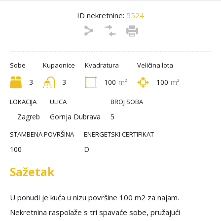
ID nekretnine:
5524
Sobe
Kupaonice
Kvadratura
Veličina lota
3
3
100
m²
100
m²
LOKACIJA
ULICA
BROJ SOBA
Zagreb
Gornja Dubrava
5
STAMBENA POVRŠINA
ENERGETSKI CERTIFIKAT
100
D
Sažetak
U ponudi je kuća u nizu površine 100 m2 za najam.
Nekretnina raspolaže s tri spavaće sobe, pružajući