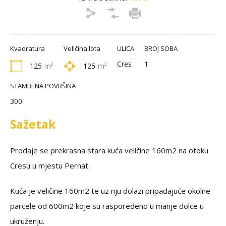
Kvadratura
Veličina lota
ULICA
BROJ SOBA
Cres
1
125
m²
125
m²
STAMBENA POVRŠINA
300
Sažetak
Prodaje se prekrasna stara kuća veličine 160m2 na otoku
Cresu u mjestu Pernat.
Kuća je veličine 160m2 te uz nju dolazi pripadajuće okolne
parcele od 600m2 koje su raspoređeno u manje dolce u
ukruženju.