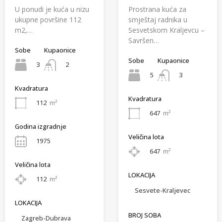
U ponudi je kuća u nizu
Prostrana kuća za
ukupne površine 112
smještaj radnika u
m2,…
Sesvetskom Kraljevcu –
Savršen…
Sobe
Kupaonice
Sobe
Kupaonice
3
2
5
3
Kvadratura
Kvadratura
112
m²
647
m²
Godina izgradnje
Veličina lota
1975
647
m²
Veličina lota
LOKACIJA
112
m²
Sesvete-Kraljevec
LOKACIJA
BROJ SOBA
Zagreb-Dubrava