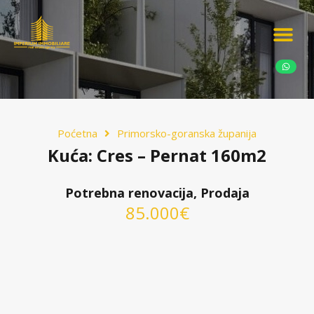
Ponudite nekretn
Potražnja nekret
Luksuzne nekretn
Poćetna
Primorsko-goranska županija
Kuća: Cres – Pernat 160m2
Potrebna renovacija, Prodaja
85.000€