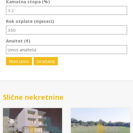
Kamatna stopa (%)
Rok otplate (mjeseci)
Anuitet (€)
Novi unos
Izračunaj
Slične nekretnine