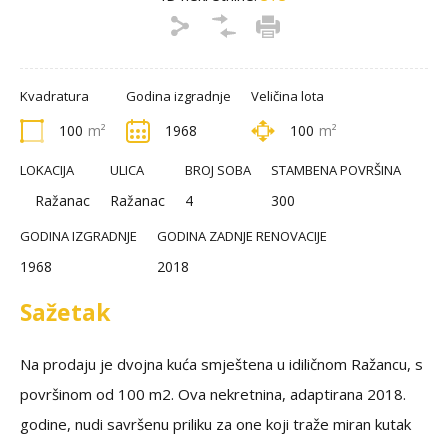
Kvadratura
Godina izgradnje
Veličina lota
100
m²
1968
100
m²
LOKACIJA
ULICA
BROJ SOBA
STAMBENA POVRŠINA
Ražanac
Ražanac
4
300
GODINA IZGRADNJE
GODINA ZADNJE RENOVACIJE
1968
2018
Sažetak
Na prodaju je dvojna kuća smještena u idiličnom Ražancu, s
površinom od 100 m2. Ova nekretnina, adaptirana 2018.
godine, nudi savršenu priliku za one koji traže miran kutak