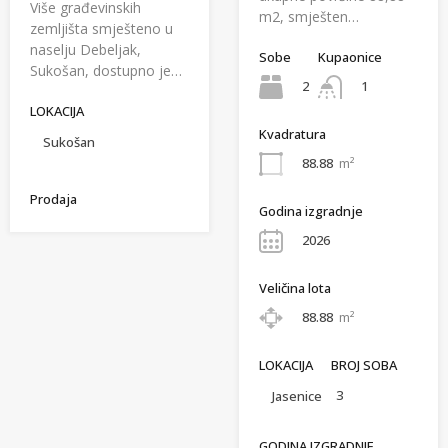
Više građevinskih
m2, smješten…
zemljišta smješteno u
naselju Debeljak,
Sobe
Kupaonice
Sukošan, dostupno je…
2
1
LOKACIJA
Kvadratura
Sukošan
88.88
m²
Prodaja
Godina izgradnje
2026
Veličina lota
88.88
m²
LOKACIJA
BROJ SOBA
3
Jasenice
GODINA IZGRADNJE