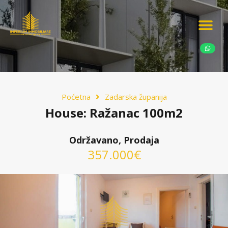
Ponudite nekretn
Potražnja nekret
Luksuzne nekretn
Poćetna
Zadarska županija
House: Ražanac 100m2
Održavano, Prodaja
357.000€