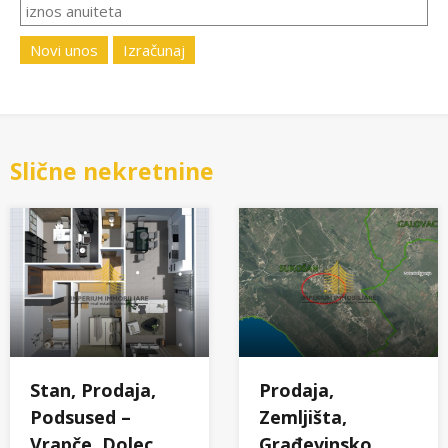
Novi unos
Izračunaj
Slične nekretnine
Stan, Prodaja,
Prodaja,
Podsused –
Zemljišta,
Vrapče, Dolec,
Građevinsko,