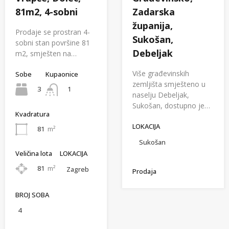
81m2, 4-sobni
Zadarska
županija,
Prodaje se prostran 4-
Sukošan,
sobni stan površine 81
Debeljak
m2, smješten na…
Više građevinskih
Sobe
Kupaonice
zemljišta smješteno u
3
1
naselju Debeljak,
Sukošan, dostupno je…
Kvadratura
LOKACIJA
81
m²
Sukošan
Veličina lota
LOKACIJA
81
m²
Zagreb
Prodaja
BROJ SOBA
4