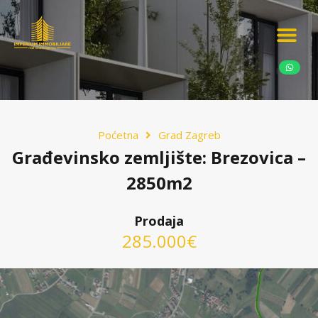
Ponudite nekretn
Potražnja nekret
Luksuzne nekretn
Poćetna
Grad Zagreb
Građevinsko zemljište: Brezovica –
2850m2
Prodaja
285.000€