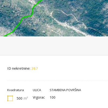
ID nekretnine:
387
Kvadratura
ULICA
STAMBENA POVRŠINA
Vrgorac
100
500
m²