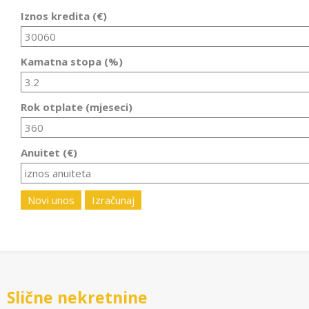
Iznos kredita (€)
Kamatna stopa (%)
Rok otplate (mjeseci)
Anuitet (€)
Novi unos
Izračunaj
Slične nekretnine