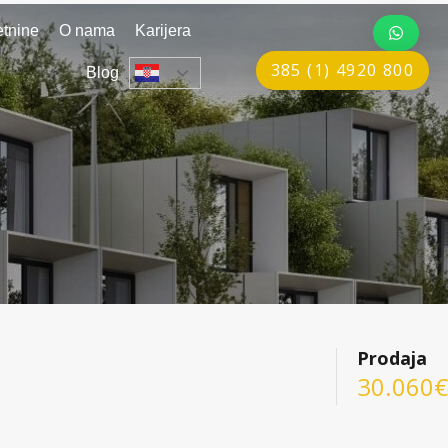
tnine
O nama
Karijera
385 (1) 4920 800
Blog
Prodaja
30.060€