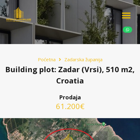
Ponudite nekretn
Potražnja nekret
Luksuzne nekretn
Poćetna
Zadarska županija
Building plot: Zadar (Vrsi), 510 m2,
Croatia
Prodaja
61.200€