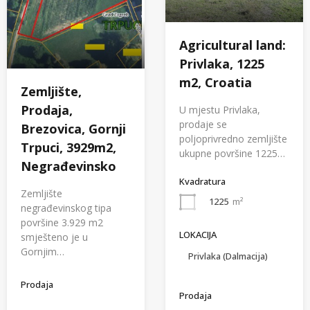
Agricultural land:
Privlaka, 1225
m2, Croatia
Zemljište,
Prodaja,
U mjestu Privlaka,
prodaje se
Brezovica, Gornji
poljoprivredno zemljište
Trpuci, 3929m2,
ukupne površine 1225…
Negrađevinsko
Kvadratura
Zemljište
1225
m²
negrađevinskog tipa
površine 3.929 m2
LOKACIJA
smješteno je u
Gornjim…
Privlaka (Dalmacija)
Prodaja
Prodaja