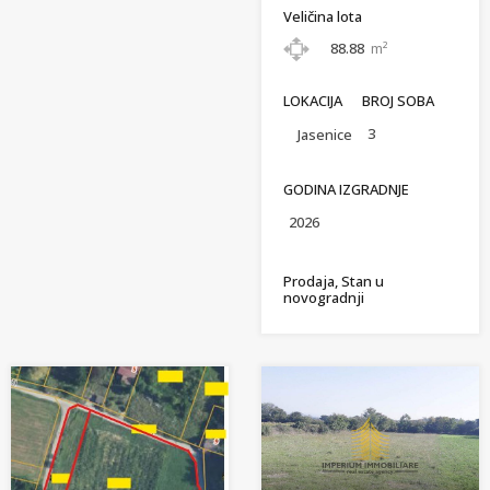
Veličina lota
88.88
m²
LOKACIJA
BROJ SOBA
3
Jasenice
GODINA IZGRADNJE
2026
Prodaja, Stan u
novogradnji