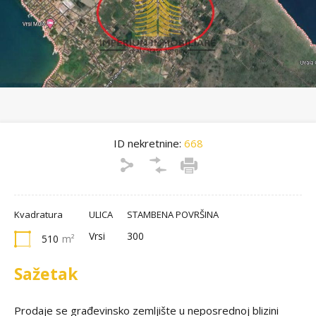
ID nekretnine:
668
Kvadratura
ULICA
STAMBENA POVRŠINA
Vrsi
300
510
m²
Sažetak
Prodaje se građevinsko zemljište u neposrednoj blizini