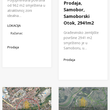
Poljoprivredna površina
Prodaja,
od 962 m2 smještena u
Samobor,
atraktivnoj zoni
idealna…
Samoborski
Otok, 2941m2
LOKACIJA
Građevinsko zemljište
Ražanac
površine 2941 m2
smješteno je u
Prodaja
Samoboru, u…
Prodaja