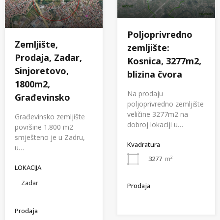
Poljoprivredno
Zemljište,
zemljište:
Prodaja, Zadar,
Kosnica, 3277m2,
Sinjoretovo,
blizina čvora
1800m2,
Na prodaju
Građevinsko
poljoprivredno zemljište
veličine 3277m2 na
Građevinsko zemljište
dobroj lokaciji u…
površine 1.800 m2
smješteno je u Zadru,
Kvadratura
u…
3277
m²
LOKACIJA
Zadar
Prodaja
Prodaja