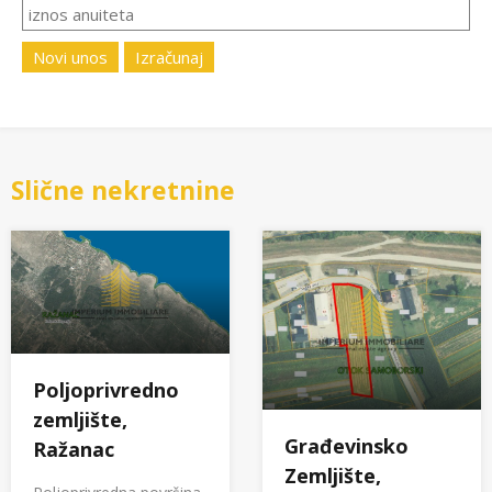
Novi unos
Izračunaj
Slične nekretnine
Poljoprivredno
zemljište,
Građevinsko
Ražanac
Zemljište,