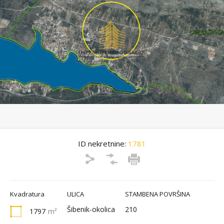
ID nekretnine:
1781
Kvadratura
ULICA
STAMBENA POVRŠINA
Šibenik-okolica
210
1797
m²