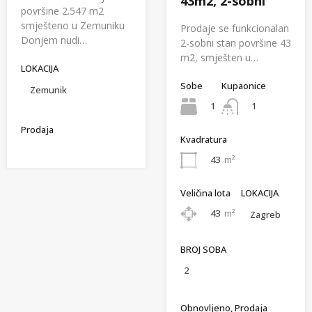
43m2, 2-sobni
površine 2.547 m2
smješteno u Zemuniku
Prodaje se funkcionalan
Donjem nudi…
2-sobni stan površine 43
m2, smješten u…
LOKACIJA
Sobe
Kupaonice
Zemunik
1
1
Prodaja
Kvadratura
43
m²
Veličina lota
LOKACIJA
43
m²
Zagreb
BROJ SOBA
2
Obnovljeno, Prodaja