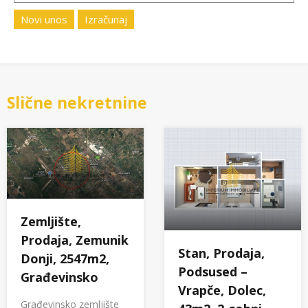
Novi unos
Izračunaj
Slične nekretnine
Zemljište,
Prodaja, Zemunik
Stan, Prodaja,
Donji, 2547m2,
Podsused –
Građevinsko
Vrapče, Dolec,
Građevinsko zemljište