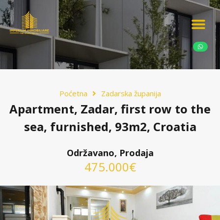
Ponudite nekretn
Potražnja nekret
Luksuzne nekretn
Poćetna
Zadarska županija
Apartment, Zadar, first row to the
sea, furnished, 93m2, Croatia
Održavano, Prodaja
475.000€