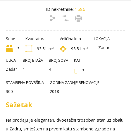
ID nekretnine:
1586
Sobe
Kvadratura
Veličina lota
LOKACIJA
Zadar
3
93.51
m²
93.51
m²
ULICA
BROJ ETAŽA
BROJ SOBA
KAT
Zadar
1
4
3
STAMBENA POVRŠINA
GODINA ZADNJE RENOVACIJE
300
2018
Sažetak
Na prodaju je elegantan, dvoetažni trosoban stan uz obalu
u Zadru, smješten na prvom katu stambene zgrade na