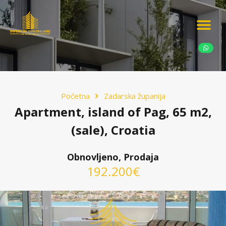
Ponudite nekretn
Potražnja nekret
Luksuzne nekretn
Poćetna
Zadarska županija
Apartment, island of Pag, 65 m2,
(sale), Croatia
Obnovljeno, Prodaja
192.200€