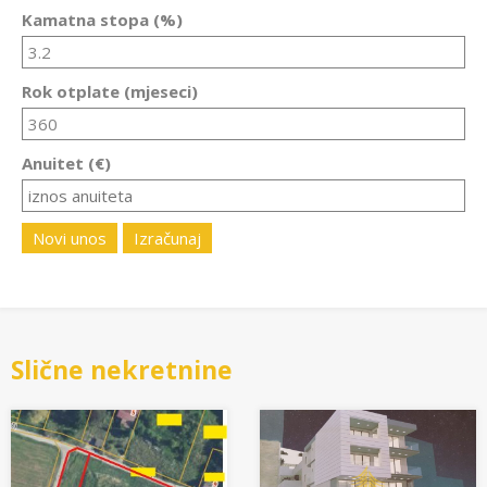
Kamatna stopa (%)
Rok otplate (mjeseci)
Anuitet (€)
Novi unos
Izračunaj
Slične nekretnine