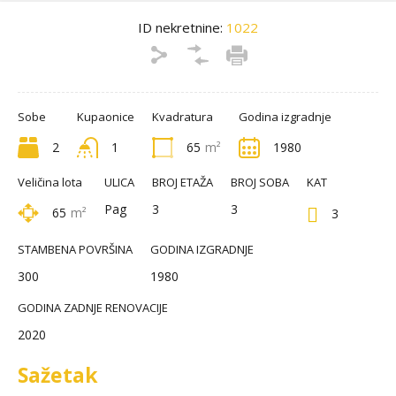
ID nekretnine:
1022
Sobe
Kupaonice
Kvadratura
Godina izgradnje
2
1
65
m²
1980
Veličina lota
ULICA
BROJ ETAŽA
BROJ SOBA
KAT
Pag
3
3
65
m²
3
STAMBENA POVRŠINA
GODINA IZGRADNJE
300
1980
GODINA ZADNJE RENOVACIJE
2020
Sažetak