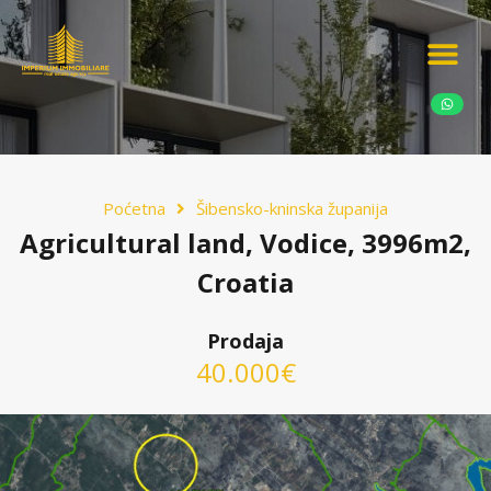
Ponudite nekretn
Potražnja nekret
Luksuzne nekretn
Poćetna
Šibensko-kninska županija
Agricultural land, Vodice, 3996m2,
Croatia
Prodaja
40.000€